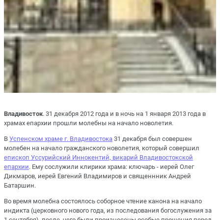
Владивосток
. 31 декабря 2012 года и в ночь на 1 января 2013 года в
храмах епархии прошли молебны на начало новолетия.
В
Успенском храме г. Владивостока
31 декабря был совершен
молебен на начало гражданского новолетия, который совершил
епископ Уссурийский Иннокентий, викарий Владивостокской
епархии
. Ему сослужили клирики храма: ключарь - иерей Олег
Дикмаров, иерей Евгений Владимиров и священнник Андрей
Батаршин.
Во время молебна состоялось соборное чтение канона на начало
индикта (церковного нового года, из последования богослужения за
1 сентября), после чего были произнесены особые прошения перед