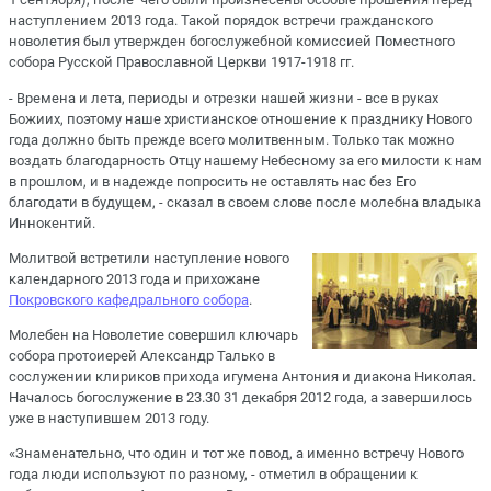
наступлением 2013 года. Такой порядок встречи гражданского
новолетия был утвержден богослужебной комиссией Поместного
собора Русской Православной Церкви 1917-1918 гг.
- Времена и лета, периоды и отрезки нашей жизни - все в руках
Божиих, поэтому наше христианское отношение к празднику Нового
года должно быть прежде всего молитвенным. Только так можно
воздать благодарность Отцу нашему Небесному за его милости к нам
в прошлом, и в надежде попросить не оставлять нас без Его
благодати в будущем, - сказал в своем слове после молебна владыка
Иннокентий.
Молитвой встретили наступление нового
календарного 2013 года и прихожане
Покровского кафедрального собора
.
Молебен на Новолетие совершил ключарь
собора протоиерей Александр Талько в
сослужении клириков прихода игумена Антония и диакона Николая.
Началось богослужение в 23.30 31 декабря 2012 года, а завершилось
уже в наступившем 2013 году.
«Знаменательно, что один и тот же повод, а именно встречу Нового
года люди используют по разному, - отметил в обращении к