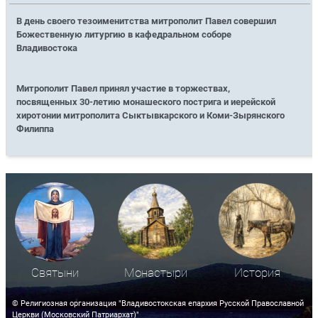
В день своего тезоименитства митрополит Павел совершил
Божественную литургию в кафедральном соборе
Владивостока
Митрополит Павел принял участие в торжествах,
посвященных 30-летию монашеского пострига и иерейской
хиротонии митрополита Сыктывкарского и Коми-Зырянского
Филиппа
Святыни
Монастыри
История
© Религиозная организация "Владивостокская епархия Русской Православной
Церкви (Московский Патриархат)"