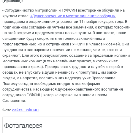
(Иршенко):
- Сотрудничество митрополии и ГУФСИН всесторонне обсудили на
круглом столе:
«Душепопечение в местах лишения свободы»
,
прошедшем в епархиальном управлении 11 ноября текущего года. В
подписанном соглашении учтены все замечания, о которых говорили
на этой встрече и предусмотрены новые пункты. В частности, наши
священники будут окормлять не только заключённых и
подследственных, но и сотрудников ГУФСИН и членов их семей. Они
нуждаются в пастырском попечении не меньше, чем те, кого они
охраняют. Для этого предусмотрено создание за пределами колоний
молитвенных комнат (в тех населённых пунктах, в которых нет
православного храма). Преодолевать трудности службы с верой в
сердцах, не впускать в души ненависть к преступившим закон
людям, а напротив, вселять в них надежду, учит Православие.
Поэтому сегодня необходимо внедрять новые формы
сотрудничества, касающиеся духовно-нравственного воспитания
сотрудников ГУФСИН, которые отражены в нашем новом
Соглашении.
Фото
сайта ГУФСИН
Фотогалерея