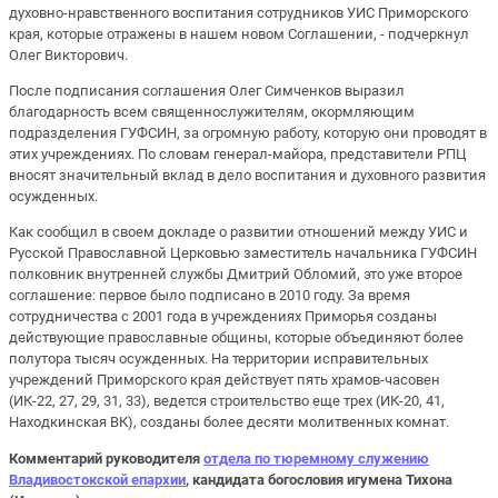
духовно-нравственного воспитания сотрудников УИС Приморского
края, которые отражены в нашем новом Соглашении, - подчеркнул
Олег Викторович.
После подписания соглашения Олег Симченков выразил
благодарность всем священнослужителям, окормляющим
подразделения ГУФСИН, за огромную работу, которую они проводят в
этих учреждениях. По словам генерал-майора, представители РПЦ
вносят значительный вклад в дело воспитания и духовного развития
осужденных.
Как сообщил в своем докладе о развитии отношений между УИС и
Русской Православной Церковью заместитель начальника ГУФСИН
полковник внутренней службы Дмитрий Обломий, это уже второе
соглашение: первое было подписано в 2010 году. За время
сотрудничества с 2001 года в учреждениях Приморья созданы
действующие православные общины, которые объединяют более
полутора тысяч осужденных. На территории исправительных
учреждений Приморского края действует пять храмов-часовен
(ИК-22, 27, 29, 31, 33), ведется строительство еще трех (ИК-20, 41,
Находкинская ВК), созданы более десяти молитвенных комнат.
Комментарий руководителя
отдела по тюремному служению
Владивостокской епархии
, кандидата богословия игумена Тихона