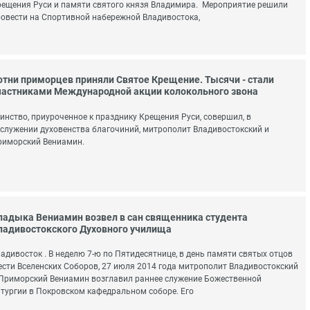
ещения Руси и памяти святого князя Владимира. Мероприятие решили
овести на Спортивной набережной Владивостока,
отни приморцев приняли Святое Крещение. Тысячи - стали
частниками Международной акции колокольного звона
инство, приуроченное к празднику Крещения Руси, совершил, в
служении духовенства благочиний, митрополит Владивостокский и
риморский Вениамин.
ладыка Вениамин возвел в сан священника студента
ладивостокского Духовного училища
адивосток . В неделю 7-ю по Пятидесятнице, в день памяти святых отцов
сти Вселенских Соборов, 27 июля 2014 года митрополит Владивостокский
Приморский Вениамин возглавил раннее служение Божественной
тургии в Покровском кафедральном соборе. Его