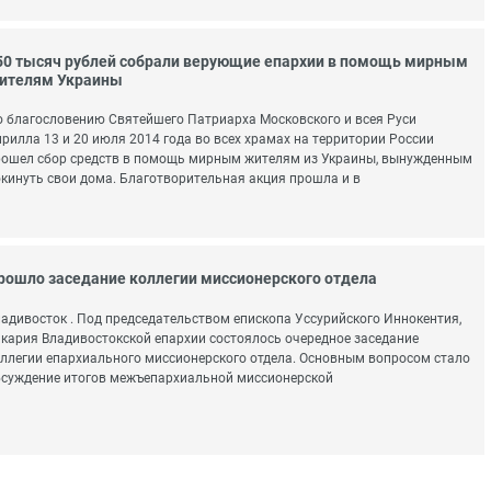
50 тысяч рублей собрали верующие епархии в помощь мирным
ителям Украины
 благословению Святейшего Патриарха Московского и всея Руси
рилла 13 и 20 июля 2014 года во всех храмах на территории России
ошел сбор средств в помощь мирным жителям из Украины, вынужденным
кинуть свои дома. Благотворительная акция прошла и в
рошло заседание коллегии миссионерского отдела
адивосток . Под председательством епископа Уссурийского Иннокентия,
кария Владивостокской епархии состоялось очередное заседание
ллегии епархиального миссионерского отдела. Основным вопросом стало
суждение итогов межъепархиальной миссионерской