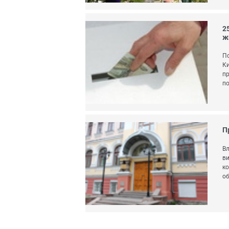
2
ж
По
Ки
пр
по
П
Вл
ви
ко
об