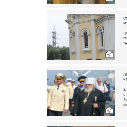
С
м
Це
гл
те
Г
ч
Вл
от
Эт
ра