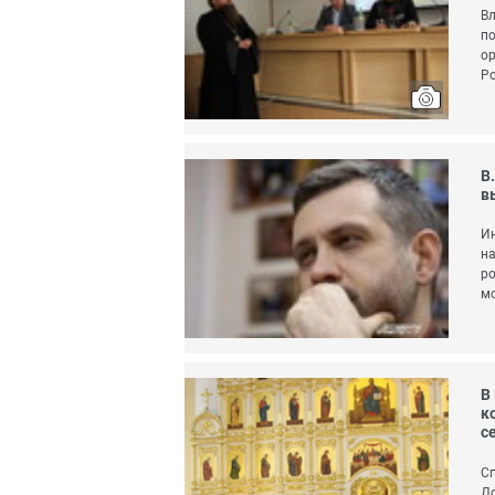
Вл
по
ор
Ро
В
в
Ин
на
ро
мо
В
к
с
Сп
До