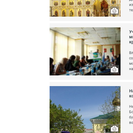
из
те
У
м
к
Вл
со
мо
на
Н
к
Не
Бо
бу
во