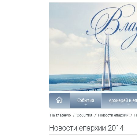
События
Архиерей и е
На главную
/
События
/
Новости епархии
/
Н
Новости епархии 2014