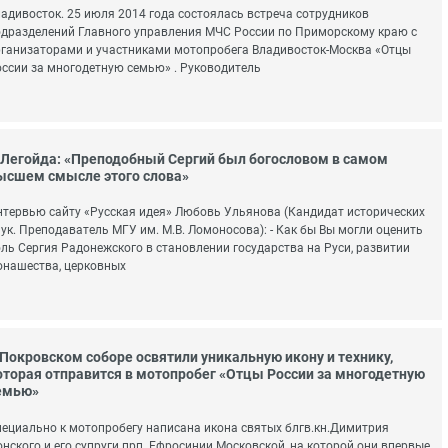
адивосток. 25 июля 2014 года состоялась встреча сотрудников
дразделений Главного управления МЧС России по Приморскому краю с
ганизаторами и участниками мотопробега Владивосток-Москва «Отцы
ссии за многодетную семью» . Руководитель
.Легойда: «Преподобный Сергий был богословом в самом
ысшем смысле этого слова»
тервью сайту «Русская идея» Любовь Ульянова (Кандидат исторических
ук. Преподаватель МГУ им. М.В. Ломоносова): - Как бы Вы могли оценить
ль Сергия Радонежского в становлении государства на Руси, развитии
нашества, церковных
 Покровском соборе освятили уникальную икону и технику,
оторая отправится в мотопробег «Отцы России за многодетную
емью»
ециально к мотопробегу написана икона святых блгв.кн.Димитрия
нского и его супруги прп. Ефросинии Московской, на которой они впервые