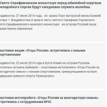
 Свято-Серафимовском монастыре перед юбилейной хоругвью
реподобного Сергия будут ежедневно служить молебны
адивосток. 27 июля 2014 года, из храма Порт-Артурской иконы Божией
тери г. Владивостока в храм в честь святого Серафима Саровского
ято-Серафимовского мужского монастыря на острове Русский была
ржественно перенесена
частники акции «Отцы России» встретились с юными
портсменами
адивосток. 25 июля 2014 года в бухте Новик на острове Русском
стоялась встреча байкеров – участников мотопробега «Отцы России за
огодетную семью» с юными спортсменами, тренирующимися на базе
дерации гребного спорта Приморского
частники мотопробега «Отцы России за многодетную семью»
стретились с сотрудниками МЧС