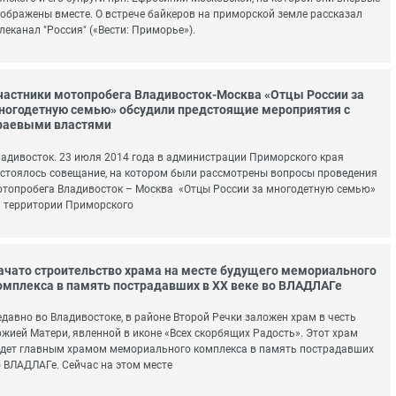
ображены вместе. О встрече байкеров на приморской земле рассказал
леканал "Россия" («Вести: Приморье»).
частники мотопробега Владивосток-Москва «Отцы России за
ногодетную семью» обсудили предстоящие мероприятия с
раевыми властями
адивосток. 23 июля 2014 года в администрации Приморского края
стоялось совещание, на котором были рассмотрены вопросы проведения
топробега Владивосток – Москва «Отцы России за многодетную семью»
 территории Приморского
ачато строительство храма на месте будущего мемориального
омплекса в память пострадавших в XX веке во ВЛАДЛАГе
давно во Владивостоке, в районе Второй Речки заложен храм в честь
жией Матери, явленной в иконе «Всех скорбящих Радость». Этот храм
дет главным храмом мемориального комплекса в память пострадавших
 ВЛАДЛАГе. Сейчас на этом месте