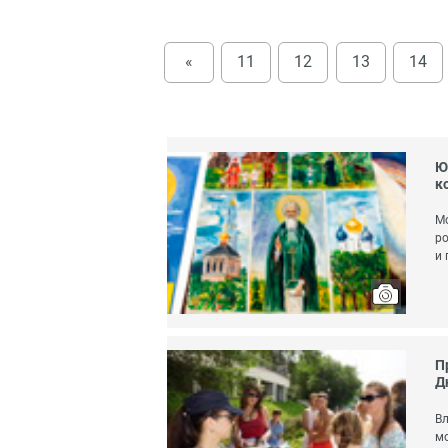
«
11
12
13
14
Ю
к
Мо
ро
и 
П
Д
Вл
мо