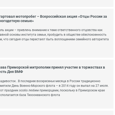
тартовал мотопробег – Всероссийская акция «Отцы России за
ногодетную семью»
ль акции – привлечь внимание к теме ответственного отцовства как
авной основы института семьи, пробудить в обществе обеспокоенность
м, что сегодня отцы перестают быть воплощением семейного авторитета
лава Приморской митрополии принял участие в торжествах в
есть Дня ВМФ
адивосток . В последнее воскресенье месяца в России традиционно
метили День Военно-Морского флота – в 2014 году он выпал на 27 июля.
от праздник особо любим приморцами, поскольку в Приморском крае
сполагается база Тихоокеанского флота