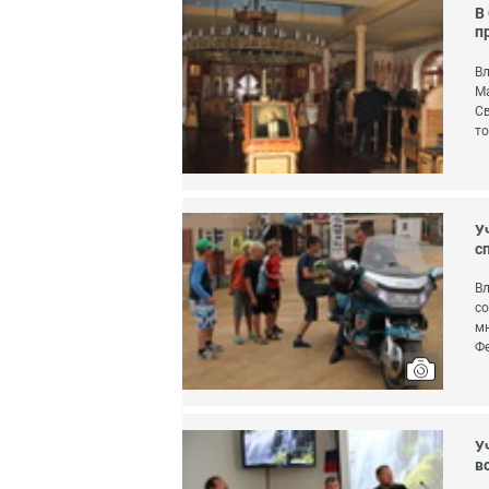
В
п
Вл
Ма
Св
то
У
с
Вл
со
мн
Фе
У
в