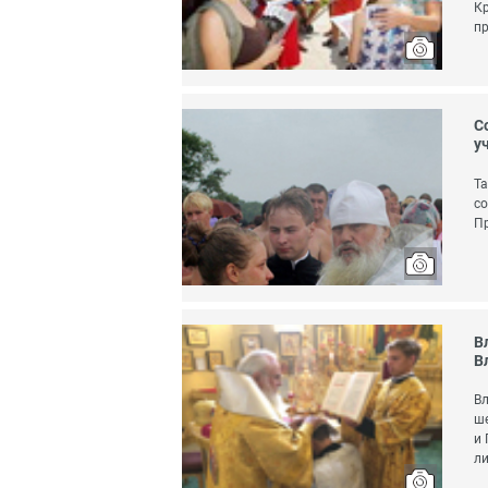
Кр
пр
С
у
Та
со
П
В
В
Вл
ше
и 
ли