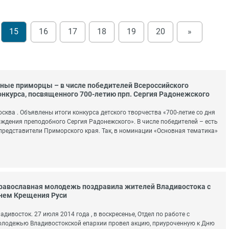
15
16
17
18
19
20
»
ные приморцы – в числе победителей Всероссийского
онкурса, посвященного 700-летию прп. Сергия Радонежского
сква . Объявлены итоги конкурса детского творчества «700-летие со дня
ждения преподобного Сергия Радонежского». В числе победителей – есть
представители Приморского края. Так, в номинации «Основная тематика»
равославная молодежь поздравила жителей Владивостока с
нем Крещения Руси
адивосток. 27 июля 2014 года , в воскресенье, Отдел по работе с
лодежью Владивостокской епархии провел акцию, приуроченную к Дню