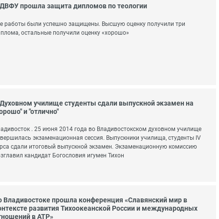
 ДВФУ прошла защита дипломов по теологии
е работы были успешно защищены. Высшую оценку получили три
плома, остальные получили оценку «хорошо»
 Духовном училище студенты сдали выпускной экзамен на
орошо" и "отлично"
адивосток . 25 июня 2014 года во Владивостокском духовном училище
вершилась экзаменационная сессия. Выпускники училища, студенты IV
рса сдали итоговый выпускной экзамен. Экзаменационную комиссию
зглавил кандидат Богословия игумен Тихон
о Владивостоке прошла конференция «Славянский мир в
онтексте развития Тихоокеанской России и международных
тношений в АТР»