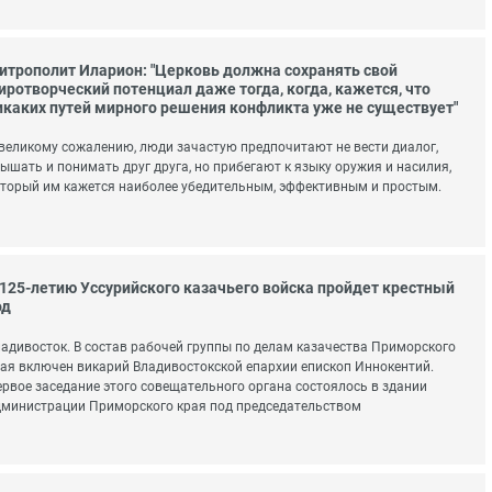
итрополит Иларион: "Церковь должна сохранять свой
иротворческий потенциал даже тогда, когда, кажется, что
икаких путей мирного решения конфликта уже не существует"
великому сожалению, люди зачастую предпочитают не вести диалог,
ышать и понимать друг друга, но прибегают к языку оружия и насилия,
торый им кажется наиболее убедительным, эффективным и простым.
 125-летию Уссурийского казачьего войска пройдет крестный
од
адивосток. В состав рабочей группы по делам казачества Приморского
ая включен викарий Владивостокской епархии епископ Иннокентий.
рвое заседание этого совещательного органа состоялось в здании
министрации Приморского края под председательством