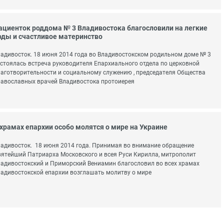
ациенток роддома № 3 Владивостока благословили на легкие
оды и счастливое материнство
адивосток. 18 июня 2014 года во Владивостокском родильном доме № 3
стоялась встреча руководителя Епархиального отдела по церковной
аготворительности и социальному служению , председателя Общества
авославных врачей Владивостока протоиерея
 храмах епархии особо молятся о мире на Украине
адивосток. 18 июня 2014 года. Принимая во внимание обращение
ятейший Патриарха Московского и всея Руси Кирилла, митрополит
адивостокский и Приморский Вениамин благословил во всех храмах
адивостокской епархии возглашать молитву о мире