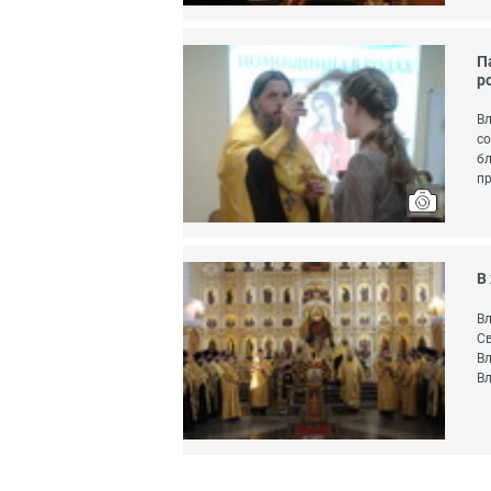
П
р
Вл
со
бл
пр
В
Вл
Св
Вл
Вл