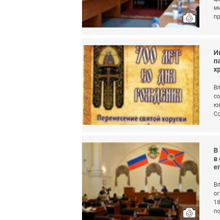
ми
пр
И
п
х
Вл
со
юб
Со
В
в
е
Вл
ог
18
по