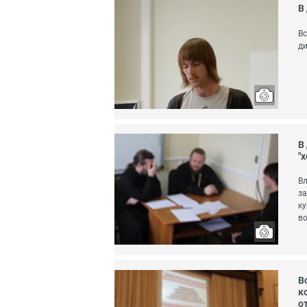
В
Вс
ди
В
"х
Вл
за
ку
во
В
к
о