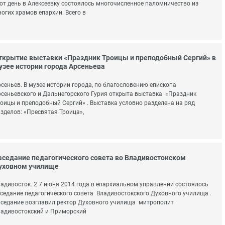
от день в Алексеевку состоялось многочисленное паломничество из
огих храмов епархии. Всего в
ткрытие выставки «Праздник Троицы и преподобный Сергий» в
узее истории города Арсеньева
сеньев. В музее истории города, по благословению епископа
сеньевского и Дальнегорского Гурия открыта выставка «Праздник
оицы и преподобный Сергий» . Выставка условно разделена на ряд
зделов: «Пресвятая Троица»,
аседание педагогического совета во Владивостокском
уховном училище
адивосток. 2 7 июня 2014 года в епархиальном управлении состоялось
седание педагогического совета Владивостокского Духовного училища .
седание возглавил ректор Духовного училища митрополит
адивостокский и Приморский