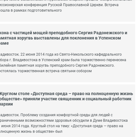
ссионерская конференция Русской Православной Церкви. Встреча
ошла в рамках подготовительного
кона с частицей мощей преподобного Сергия Радонежского и
амятная хоругвь выставлены для поклонения в Успенском
раме
адивосток. 22 июня 2014 года из Свято-Никольского кафедрального
бора г. Владивостока в Успенский храм была торжественно перенесена
илейная памятная хоругвь преподобного Сергия Радонежского.
стоялась торжественная встреча святыни собором
 Круглом столе «Доступная среда – право на полноценную жизнь
 обществе» приняли участие священник и социальный работник
пархии
адивосток. Проблему создания комфортной среды для людей с
раниченными возможностями здоровья обсудили в Думе Владивостока
 июня 2014 года. Круглый стол на тему: «Доступная среда — право на
лноценную жизнь в обществе» был