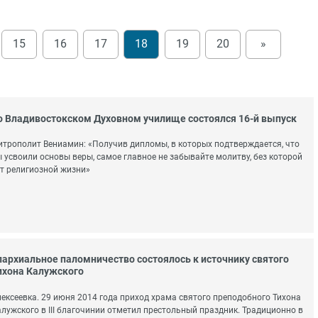
15
16
17
18
19
20
»
о Владивостокском Духовном училище состоялся 16-й выпуск
трополит Вениамин: «Получив дипломы, в которых подтверждается, что
 усвоили основы веры, самое главное не забывайте молитву, без которой
т религиозной жизни»
пархиальное паломничество состоялось к источнику святого
ихона Калужского
ексеевка. 29 июня 2014 года приход храма святого преподобного Тихона
лужского в III благочинии отметил престольный праздник. Традиционно в