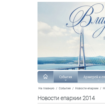
События
Архиерей и е
На главную
/
События
/
Новости епархии
/
Н
Новости епархии 2014