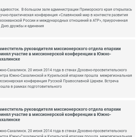
адивосток. В большом зале администрации Приморского края открылась
учно-практическая конференция «Славянский мир в контексте развития
хоокеанской России и международных отношений в АТР», приуроченная
 Дню дружбы и единения
аместитель руководителя миссионерского отдела епархии
ринял участие в миссионерской конференции в Южно-
ахалинске
но-Сахалинск. 20 июня 2014 года в стенах Духовно-просветительского
нтра Южно-Сахалинской и Курильской епархии прошла межрегиональная
ссионерская конференция Русской Православной Церкви. Встреча
ошла в рамках подготовительного
аместитель руководителя миссионерского отдела епархии
ринял участие в миссионерской конференции в Южно-
ахалинске
но-Сахалинск. 20 июня 2014 года в стенах Духовно-просветительского
нтра Южно-Сахалинской и Курильской епархии прошла межрегиональная