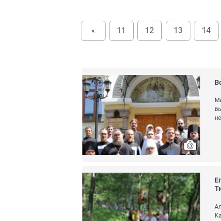
«
11
12
13
14
В
Ми
вы
не
Е
Т
Ал
Ка