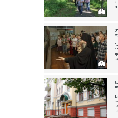
эт
мн
О
м
Ар
Ар
Тр
ра
З
Д
Вл
за
За
Вл