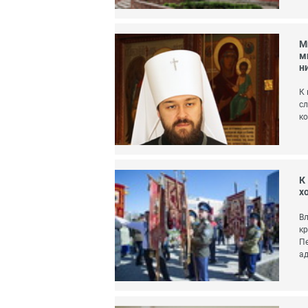
М
м
н
К 
сл
ко
К
х
Вл
кр
Пе
ад