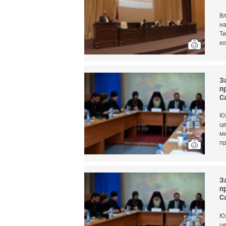
Вл
на
Ти
ко
З
п
С
Юж
це
ми
пр
З
п
С
Юж
це