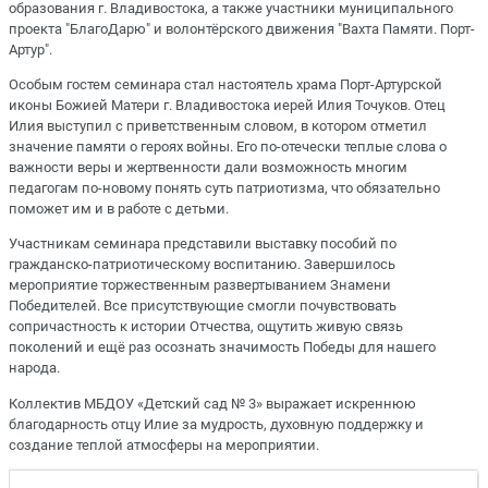
образования г. Владивостока, а также участники муниципального
проекта "БлагоДарю" и волонтёрского движения "Вахта Памяти. Порт-
Артур".
Особым гостем семинара стал настоятель храма Порт-Артурской
иконы Божией Матери г. Владивостока иерей Илия Точуков. Отец
Илия выступил с приветственным словом, в котором отметил
значение памяти о героях войны. Его по-отечески теплые слова о
важности веры и жертвенности дали возможность многим
педагогам по-новому понять суть патриотизма, что обязательно
поможет им и в работе с детьми.
Участникам семинара представили выставку пособий по
гражданско-патриотическому воспитанию. Завершилось
мероприятие торжественным развертыванием Знамени
Победителей. Все присутствующие смогли почувствовать
сопричастность к истории Отчества, ощутить живую связь
поколений и ещё раз осознать значимость Победы для нашего
народа.
Коллектив МБДОУ «Детский сад № 3» выражает искреннюю
благодарность отцу Илие за мудрость, духовную поддержку и
создание теплой атмосферы на мероприятии.