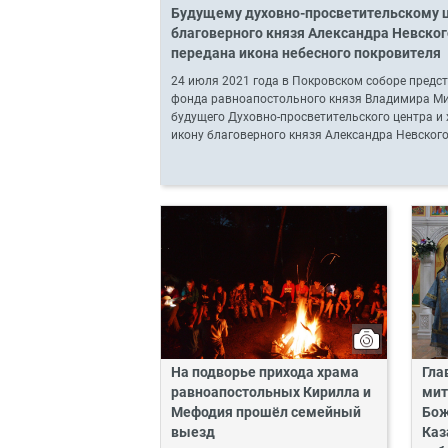
Будущему духовно-просветительскому ц
благоверного князя Александра Невског
передана икона небесного покровителя
24 июля 2021 года в Покровском соборе предс
фонда равноапостольного князя Владимира Ми
будущего Духовно-просветительского центра и 
икону благоверного князя Александра Невского
На подворье прихода храма
Гла
равноапостольных Кирилла и
мит
Мефодия прошёл семейный
Бож
выезд
Каз