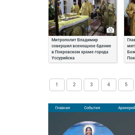
Митрополит Владимир
Гла
совершил всенощное бдение
мит
в Покровском храме города
Бож
Уссурийска
Пок
1
2
3
4
5
Главная
События
Архиерей