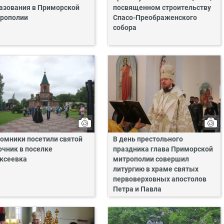
азования в Приморской
посвященном строительству
рополии
Спасо-Преображенского
собора
омники посетили святой
В день престольного
очник в поселке
праздника глава Приморской
ксеевка
митрополии совершил
литургию в храме святых
первоверховных апостолов
Петра и Павла