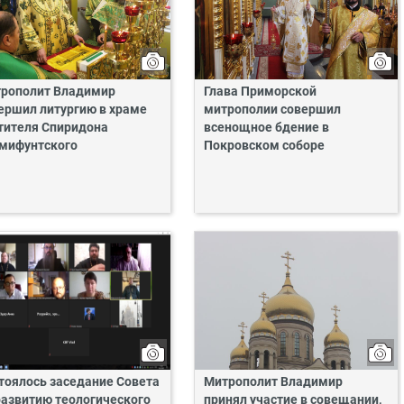
рополит Владимир
Глава Приморской
ершил литургию в храме
митрополии совершил
тителя Спиридона
всенощное бдение в
мифунтского
Покровском соборе
тоялось заседание Совета
Митрополит Владимир
развитию теологического
принял участие в совещании,