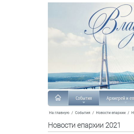
События
Архиерей и е
На главную
/
События
/
Новости епархии
/
Н
Новости епархии 2021