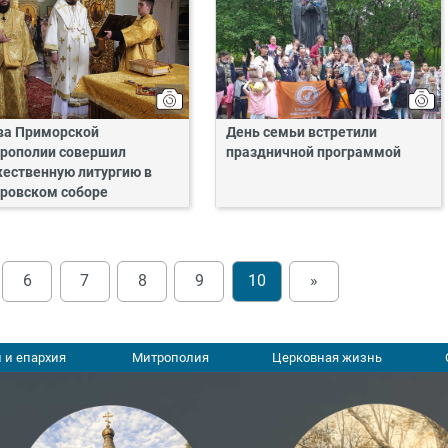
ва Приморской
День семьи встретили
рополии совершил
праздничной программой
ественную литургию в
ровском соборе
6
7
8
9
10
»
 и епархия
Митрополия
Церковная жизнь