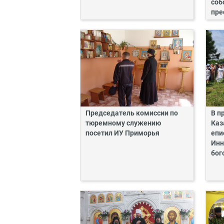
соб
пре
Председатель комиссии по
В п
тюремному служению
Каз
посетил ИУ Приморья
епи
Инн
бог