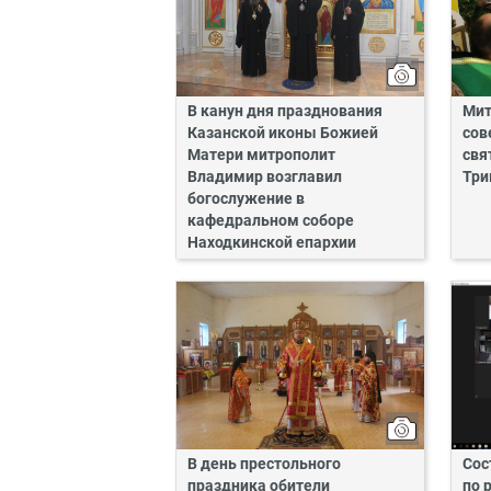
В канун дня празднования
Мит
Казанской иконы Божией
сов
Матери митрополит
свя
Владимир возглавил
Три
богослужение в
кафедральном соборе
Находкинской епархии
В день престольного
Сос
праздника обители
по 