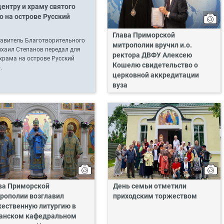
ентру и храму святого
о на острове Русский
Глава Приморской
тавитель Благотворительного
митрополии вручил и.о.
хаил Степанов передал для
ректора ДВФУ Алексею
храма на острове Русский
Кошелю свидетельство о
.
церковной аккредитации
вуза
ва Приморской
День семьи отметили
рополии возглавил
приходским торжеством
ественную литургию в
анском кафедральном