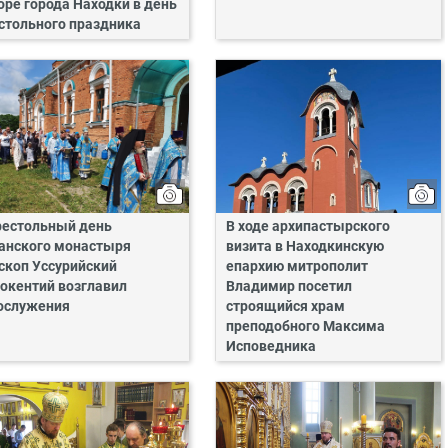
оре города Находки в день
стольного праздника
рестольный день
В ходе архипастырского
анского монастыря
визита в Находкинскую
скоп Уссурийский
епархию митрополит
окентий возглавил
Владимир посетил
ослужения
строящийся храм
преподобного Максима
Исповедника