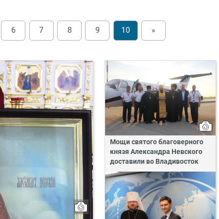
6
7
8
9
10
»
Мощи святого благоверного
князя Александра Невского
доставили во Владивосток