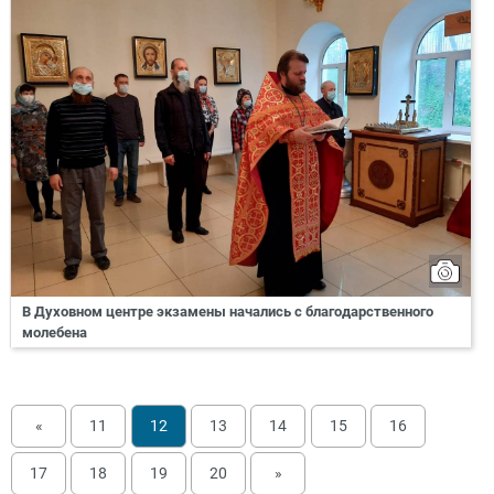
В Духовном центре экзамены начались с благодарственного
молебена
«
11
12
13
14
15
16
17
18
19
20
»