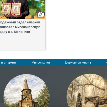
одёжный отдел епархии
анизовал миссионерскую
здку в с. Мельники
 и епархия
Митрополия
Церковная жизнь