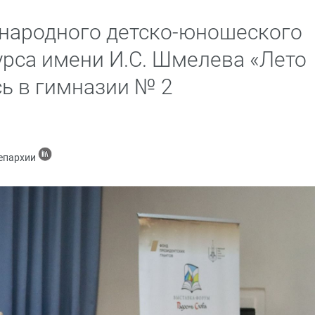
народного детско-юношеского
урса имени И.С. Шмелева «Лето
сь в гимназии № 2
 епархии