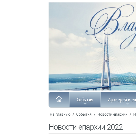
События
Архиерей и е
На главную
/
События
/
Новости епархии
/
Н
Новости епархии 2022