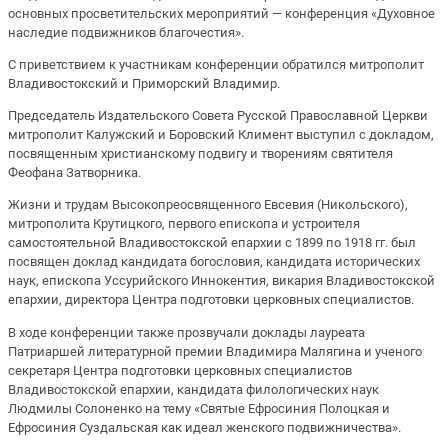
основных просветительских мероприятий — конференция «Духовное
наследие подвижников благочестия».
С приветствием к участникам конференции обратился митрополит
Владивостокский и Приморский Владимир.
Председатель Издательского Совета Русской Православной Церкви
митрополит Калужский и Боровский Климент выступил с докладом,
посвященным христианскому подвигу и творениям святителя
Феофана Затворника.
Жизни и трудам Высокопреосвященного Евсевия (Никольского),
митрополита Крутицкого, первого епископа и устроителя
самостоятельной Владивостокской епархии с 1899 по 1918 гг. был
посвящен доклад кандидата богословия, кандидата исторических
наук, епископа Уссурийского Иннокентия, викария Владивостокской
епархии, директора Центра подготовки церковных специалистов.
В ходе конференции также прозвучали доклады лауреата
Патриаршей литературной премии Владимира Малягина и ученого
секретаря Центра подготовки церковных специалистов
Владивостокской епархии, кандидата филологических наук
Людмилы Солоненко на тему «Святые Ефросиния Полоцкая и
Ефросиния Суздальская как идеал женского подвижничества».