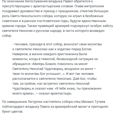
По окончании богослужения владыка Павел обратился к
присутствующим с архипастырским словом. Глава митрополии
поздравил духовенство и приход с праздником, отметив большую
роль Свято-Никольского собора, которую он играл в безбожные
советские и в ранние постсоветские годы, будучи единственным
храмом города. Также правящий архиерей подчеркнул особую заботу
святителя Николая о русском народе, в честь которого возведен
собор.
- Человек, приходя в этот собор, возносит свои молитвы
к святителю Николаю как к ходатаю перед Богом.
Наверное, в жизни каждого христианина были
моменты, когда в тяжелой, безвыходной ситуации он
обращался: «Матерь Божия, помолись за меня!
Святитель Николай Чудотворец, воздохни за меня —
твои-то молитвы Бог услышит...». И вот так человек
располагается к святителю Николаю. Дай Бог, чтобы
там, за гробом, нас встретил святитель Николай
Чудотворец и сказал нам: «Я тебя знаю, ты прихожанин
моего храма», — сказал архипастырь.
По завершении Литургии настоятель собора отец Михаил Тутаев
поблагодарил владыку Павла за архиерейский визит и преподнёс
букет цветов.