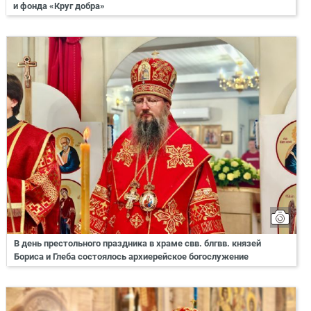
и фонда «Круг добра»
В день престольного праздника в храме свв. блгвв. князей
Бориса и Глеба состоялось архиерейское богослужение