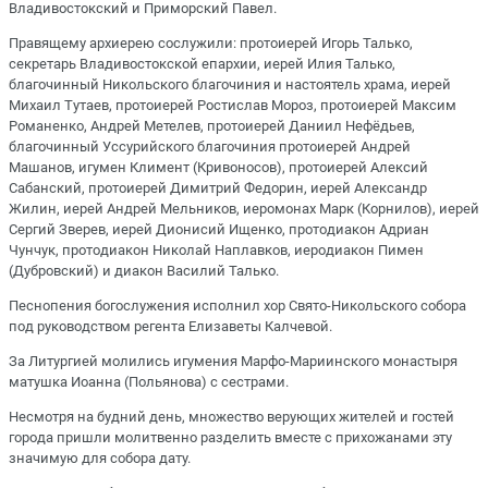
Владивостокский и Приморский Павел.
Правящему архиерею сослужили: протоиерей Игорь Талько,
секретарь Владивостокской епархии, иерей Илия Талько,
благочинный Никольского благочиния и настоятель храма, иерей
Михаил Тутаев, протоиерей Ростислав Мороз, протоиерей Максим
Романенко, Андрей Метелев, протоиерей Даниил Нефёдьев,
благочинный Уссурийского благочиния протоиерей Андрей
Машанов, игумен Климент (Кривоносов), протоиерей Алексий
Сабанский, протоиерей Димитрий Федорин, иерей Александр
Жилин, иерей Андрей Мельников, иеромонах Марк (Корнилов), иерей
Сергий Зверев, иерей Дионисий Ищенко, протодиакон Адриан
Чунчук, протодиакон Николай Наплавков, иеродиакон Пимен
(Дубровский) и диакон Василий Талько.
Песнопения богослужения исполнил хор Свято-Никольского собора
под руководством регента Елизаветы Калчевой.
За Литургией молились игумения Марфо-Мариинского монастыря
матушка Иоанна (Польянова) с сестрами.
Несмотря на будний день, множество верующих жителей и гостей
города пришли молитвенно разделить вместе с прихожанами эту
значимую для собора дату.