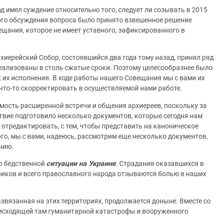
 имел суждение относительно того, следует ли созывать в 2015
ого обсуждения вопроса было принято взвешенное решение
щания, которое не имеет уставного, зафиксированного в
рхиерейский Собор, состоявшийся два года тому назад, принял ряд
еализованы в столь сжатые сроки. Поэтому целесообразнее было
 их исполнения. В ходе работы нашего Совещания мы с вами их
м что-то скорректировать в осуществляемой нами работе.
имость расширенной встречи и общения архиереев, поскольку за
вие подготовило несколько документов, которые сегодня нам
, отредактировать, с тем, чтобы представить на каноническое
го, мы с вами, надеюсь, рассмотрим еще несколько документов,
нию.
 о бедственной
ситуации на Украине
. Страдания оказавшихся в
риков и всего православного народа отзываются болью в наших
звязанная на этих территориях, продолжается доныне. Вместе со
исходящей там гуманитарной катастрофы и вооруженного