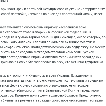
ликта.
 архипастырей и пастырей, несущих свое служение на территориях
о своей паствой и, невзирая на риск для собственной жизни, несет
ает гуманитарную помощь мирному населению в зоне
 в стороне от этого и епархии в Российской Федерации. В
 средств и гуманитарной помощи для беженцев, число которых, по
ревышало миллион. Епархии принимали активное участие в
ы конфликта, оказывали другую возможную поддержку. По моему
работы была создана Межведомственная комиссия Русской
ощи пострадавшим мирным жителям Украины: этот орган до сих
Призываю Божие благословение на всех, кто активно трудится на
му митрополиту Киевскому и всея Украины Владимиру, я
пастыри, всегда помнить о его многолетних неустанных трудах по
ной Церкви, о его усилиях по ограждению ее от волков,
его непоколебимом стоянии в Евангельской Истине перед лицом
 Христов
.
Пропоем
почившему архиерею Божию и Предстоятелю
е убиенным в результате гражданского противостояния пастырям