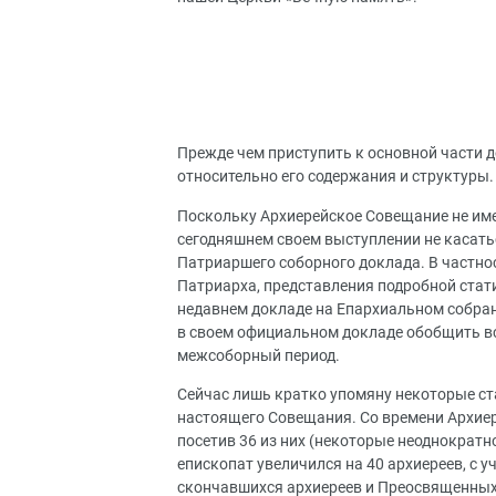
Прежде чем приступить к основной части 
относительно его содержания и структуры.
Поскольку Архиерейское Совещание не име
сегодняшнем своем выступлении не касать
Патриаршего соборного доклада. В частно
Патриарха, представления подробной стат
недавнем докладе на Епархиальном собран
в своем официальном докладе обобщить в
межсоборный период.
Сейчас лишь кратко упомяну некоторые ст
настоящего Совещания. Со времени Архиере
посетив 36 из них (некоторые неоднократн
епископат увеличился на 40 архиереев, с
скончавшихся архиереев и Преосвященных,