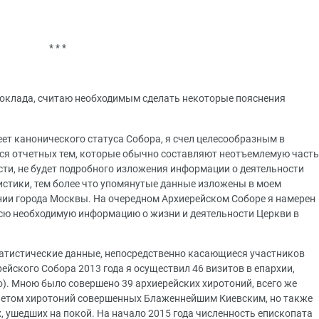
* * *
доклада, считаю необходимым сделать некоторые пояснения
ет канонического статуса Собора, я счел целесообразным в
ся отчетных тем, которые обычно составляют неотъемлемую часть
сти, не будет подробного изложения информации о деятельности
истики, тем более что упомянутые данные изложены в моем
ии города Москвы. На очередном Архиерейском Соборе я намерен
сю необходимую информацию о жизни и деятельности Церкви в
атистические данные, непосредственно касающиеся участников
йского Собора 2013 года я осуществил 46 визитов в епархии,
о). Мною было совершено 39 архиерейских хиротоний, всего же
 учетом хиротоний совершенных Блаженнейшим Киевским, но также
 ушедших на покой. На начало 2015 года численность епископата