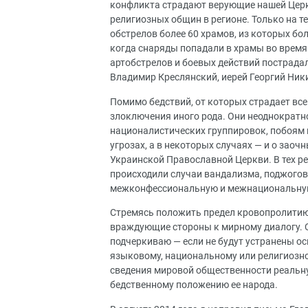
конфликта страдают верующие нашей Церкв
религиозных общин в регионе. Только на т
обстрелов более 60 храмов, из которых бо
когда снаряды попадали в храмы во время
артобстрелов и боевых действий пострада
Владимир Креслянский, иерей Георгий Ник
Помимо бедствий, от которых страдает вс
злоключения иного рода. Они неоднократ
националистических группировок, побоям 
угрозах, а в некоторых случаях — и о зао
Украинской Православной Церкви. В тех ре
происходили случаи вандализма, поджогов
межконфессиональную и межнациональну
Стремясь положить предел кровопролитию
враждующие стороны к мирному диалогу. О
подчеркиваю — если не будут устранены о
языковому, национальному или религиозно
сведения мировой общественности реальну
бедственному положению ее народа.