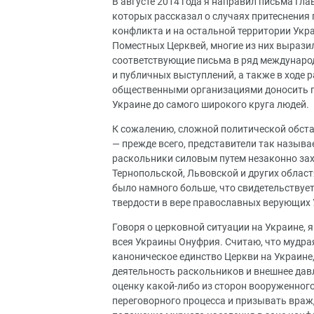
В августе 2014 года я направил письма Гл
которых рассказал о случаях притеснения
конфликта и на остальной территории Укр
Поместных Церквей, многие из них вырази
соответствующие письма в ряд междунаро
и публичных выступлений, а также в ходе
общественными организациями доносить п
Украине до самого широкого круга людей.
К сожалению, сложной политической обст
— прежде всего, представители так называ
раскольники силовым путем незаконно зах
Тернопольской, Львовской и других област
было намного больше, что свидетельствует
твердости в вере православных верующих
Говоря о церковной ситуации на Украине, 
всея Украины Онуфрия. Считаю, что мудра
каноническое единство Церкви на Украине
деятельность раскольников и внешнее дав
оценку какой-либо из сторон вооруженног
переговорного процесса и призывать вра