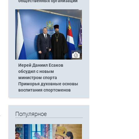
общественных организаций
Иерей Даниил Есаков
обсудил с новым
министром спорта
Приморья духовные основы
воспитания спортсменов
Популярное
о