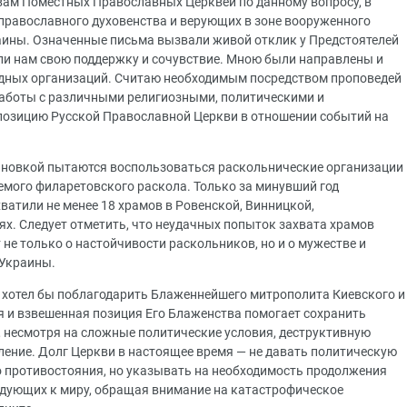
авам Поместных Православных Церквей по данному вопросу, в
 православного духовенства и верующих в зоне вооруженного
аины. Означенные письма вызвали живой отклик у Предстоятелей
ли нам свою поддержку и сочувствие. Мною были направлены и
дных организаций. Считаю необходимым посредством проповедей
 работы с различными религиозными, политическими и
озицию Русской Православной Церкви в отношении событий на
ановкой пытаются воспользоваться раскольнические организации
емого филаретовского раскола. Только за минувший год
ватили не менее 18 храмов в Ровенской, Винницкой,
ях. Следует отметить, что неудачных попыток захвата храмов
 не только о настойчивости раскольников, но и о мужестве и
 Украины.
я хотел бы поблагодарить Блаженнейшего митрополита Киевского и
я и взвешенная позиция Его Блаженства помогает сохранить
, несмотря на сложные политические условия, деструктивную
ление. Долг Церкви в настоящее время — не давать политическую
о противостояния, но указывать на необходимость продолжения
ждующих к миру, обращая внимание на катастрофическое