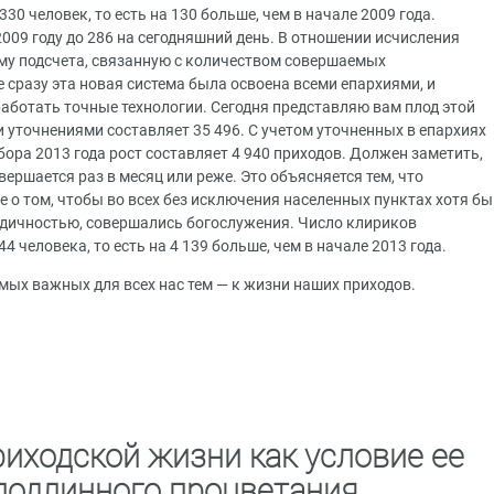
0 человек, то есть на 130 больше, чем в начале 2009 года.
2009 году до 286 на сегодняшний день. В отношении исчисления
му подсчета, связанную с количеством совершаемых
 сразу эта новая система была освоена всеми епархиями, и
аботать точные технологии. Сегодня представляю вам плод этой
 уточнениями составляет 35 496. С учетом уточненных в епархиях
бора 2013 года рост составляет 4 940 приходов. Должен заметить,
вершается раз в месяц или реже. Это объясняется тем, что
е о том, чтобы во всех без исключения населенных пунктах хотя бы
иодичностью, совершались богослужения. Число клириков
 человека, то есть на 4 139 больше, чем в начале 2013 года.
амых важных для всех нас тем — к жизни наших приходов.
иходской жизни как условие ее
подлинного процветания