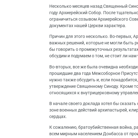
Несколько месяцев назад Священный Синод
году Архиерейский Собор. После тщательн
ограничиться созывом Архиерейского Сове
документах нашей Церкви характера.
Причин для этого несколько. Во-первых, А
важных решений, которые не могли быть р
бы говорить о промежуточных результатах
обсудим и подумаем о том, не стоит ли на
Во-вторых, все же была очевидна необход
прошедшие два года Межсоборное Присутст
нужно также обсудить и, если понадобится
утверждение Священному Синоду. Кроме то
относящихся к внутрицерковному управле
В начале своего доклада хотел бы сказать
зоне военных действий архипастырей, кли
сердцах.
К сожалению, братоубийственная война, ра
всем мирным населением Донбасса от про