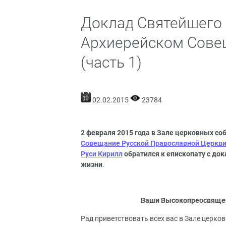
Доклад Святейшего 
Архиерейском Совещ
(часть 1)
02.02.2015
23784
2 февраля 2015 года в Зале церковных с
Совещание Русской Православной Церкв
Руси Кирилл
обратился к епископату с до
жизни
.
Ваши Высокопреосвященс
Рад приветствовать всех вас в Зале церк