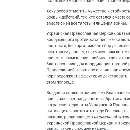
положение мирного населения в зоне конф
Хочу особо отметить мужество и стойкость
боевых действий, тех, кто остался вместе с
вместе с ней все тяготы и лишения войны.
Украинская Православная Церковь оказыв
вооруженного противостояния. Не остаются
частности, был организован сбор денежных
некоторым данным, еще минувшим летом п
приеме и размещении прибывающих из зон
благословению для координации таковой 
Православной Церкви по организации пом
пор продолжает эффективно действовать. 
этом поприще.
Воздавая должное почившему Блаженнейше
призываю всех вас, дорогие собратья архи
сохранению единства Украинской Православ
пытающихся расхитить стадо Господне, о 
раскола, раздирающего
нешвенный хитон
Украинской Православной Церкви, а такж
нашей Церкви «Вечную память».