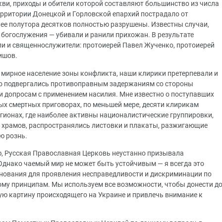
и, приходы и обители которой составляют большинство из числа
ерритории Донецкой и Горловской епархий пострадало от
лее полутора десятков полностью разрушены. Известны случаи,
 богослужения — убивали и ранили прихожан. В результате
ли и священнослужители: протоиерей Павел Жученко, протоиерей
ишов.
е мирное население зоны конфликта, наши клирики претерпевали и
но подвергались противоправным задержаниям со стороны
и допросам с применением насилия. Мне известно о поступавших
чных смертных приговорах, по меньшей мере, десяти клирикам
гионах, где наиболее активны националистические группировки,
 храмов, распространялись листовки и плакаты, разжигающие
ю рознь.
, Русская Православная Церковь неустанно призывала
днако чаемый мир не может быть устойчивым — я всегда это
снования для проявления несправедливости и дискриминации по
му принципам. Мы используем все возможности, чтобы донести д
ю картину происходящего на Украине и привлечь внимание к