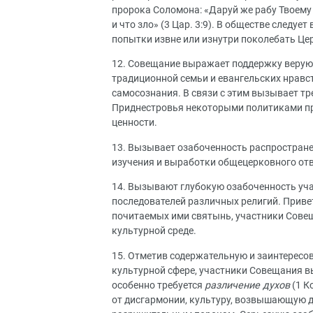
пророка Соломона: «Даруй же рабу Твоему 
и что зло» (3 Цар. 3:9). В обществе следу
попытки извне или изнутри поколебать Церк
12. Совещание выражает поддержку веру
традиционной семьи и евангельских нравс
самосознания. В связи с этим вызывает тре
Приднестровья некоторыми политиками п
ценности.
13. Вызывает озабоченность распростране
изучения и выработки общецерковного отв
14. Вызывают глубокую озабоченность уча
последователей различных религий. Прив
почитаемых ими святынь, участники Совещ
культурной среде.
15. Отметив содержательную и заинтересо
культурной сфере, участники Совещания в
особенно требуется
различение духов
(1 К
от дисгармонии, культуру, возвышающую д