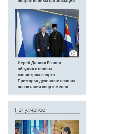
общественных организаций
Иерей Даниил Есаков
обсудил с новым
министром спорта
в
Приморья духовные основы
воспитания спортсменов
Популярное