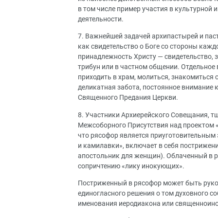
в том числе пример участия в культурной 
деятельности.
7. Важнейшей задачей архипастырей и пас
как свидетельство о Боге со стороны каж
принадлежность Христу — свидетельство, зв
трибун или в частном общении. Отдельное 
приходить в храм, молиться, знакомиться 
деликатная забота, постоянное внимание 
Священного Предания Церкви.
8. Участники Архиерейского Совещания, тщ
Межсоборного Присутствия над проектом 
что рясофор является приуготовительным 
и камилавки», включает в себя пострижение
апостольник для женщин). Облаченный в р
сопричтению «лику инокующих».
Постриженный в рясофор может быть руко
единогласного решения о том духовного с
именования иеродиакона или священноино