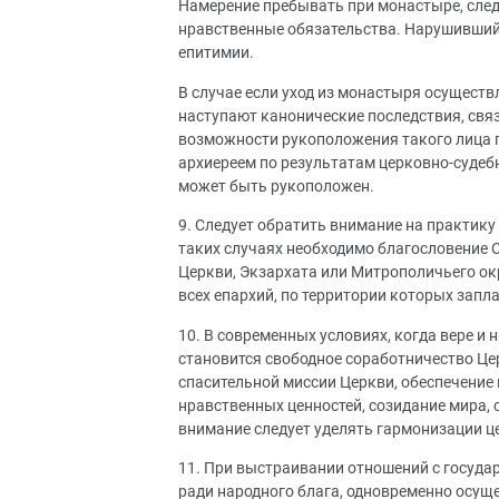
Намерение пребывать при монастыре, следс
нравственные обязательства. Нарушивший
епитимии.
В случае если уход из монастыря осуществл
наступают канонические последствия, свя
возможности рукоположения такого лица п
архиереем по результатам церковно-судеб
может быть рукоположен.
9. Следует обратить внимание на практику
таких случаях необходимо благословение
Церкви, Экзархата или Митрополичьего ок
всех епархий, по территории которых запл
10. В современных условиях, когда вере 
становится свободное соработничество Цер
спасительной миссии Церкви, обеспечение
нравственных ценностей, созидание мира, 
внимание следует уделять гармонизации ц
11. При выстраивании отношений с госуда
ради народного блага, одновременно осущ