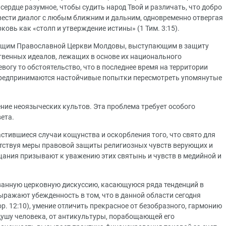
сердце разумное, чтобы судить народ Твой и различать, что добро
ет вести диалог с любым ближним и дальним, одновременно отвергая
овь как «столп и утверждение истины» (1 Тим. 3:15).
ющим Православной Церкви Молдовы, выступающим в защиту
твенных идеалов, лежащих в основе их национального
вогу то обстоятельство, что в последнее время на территории
редпринимаются настойчивые попытки пересмотреть упомянутые
ние неоязыческих культов. Эта проблема требует особого
ета.
стившиеся случаи кощунства и оскорбления того, что свято для
етствуя меры правовой защиты религиозных чувств верующих и
ания призывают к уважению этих святынь и чувств в медийной и
ванную церковную дискуссию, касающуюся ряда тенденций в
ыражают убежденность в том, что в данной области сегодня
ор. 12:10), умение отличить прекрасное от безобразного, гармонию
ушу человека, от антикультуры, порабощающей его