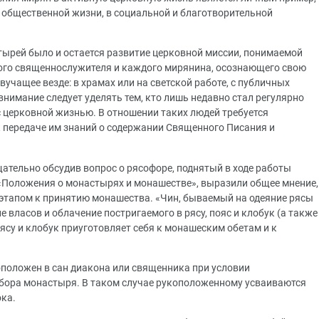
и общественной жизни, в социальной и благотворительной
тырей было и остается развитие церковной миссии, понимаемой
дого священнослужителя и каждого мирянина, осознающего свою
учащее везде: в храмах или на светской работе, с публичных
внимание следует уделять тем, кто лишь недавно стал регулярно
с церковной жизнью. В отношении таких людей требуется
к передаче им знаний о содержании Священного Писания и
ательно обсудив вопрос о рясофоре, поднятый в ходе работы
«Положения о монастырях и монашестве», выразили общее мнение,
этапом к принятию монашества. «Чин, бываемый на одеяние рясы
 власов и облачение постригаемого в рясу, пояс и клобук (а также
ясу и клобук приуготовляет себя к монашеским обетам и к
положен в сан диакона или священника при условии
обора монастыря. В таком случае рукоположенному усваиваются
ка.