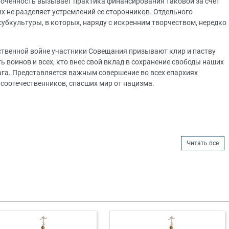
оченность вызывает практика финансирования таковой за счет
 не разделяет устремлений ее сторонников. Отдельного
убкультуры, в которых, наряду с искренним творчеством, нередко
ественной войне участники Совещания призывают клир и паству
 воинов и всех, кто внес свой вклад в сохранение свободы наших
ага. Представляется важным совершение во всех епархиях
соотечественников, спасших мир от нацизма.
Читать все