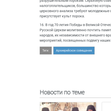
разрушительным порокам. Серьезную озаб
налогоплательщиков, большинство которых
церковного анализа требуют молодежные с
присутствует культ порока.
16. В год 70-летия Победы в Великой Отеч
Русской Церкви молитвенно почтить память
народов, их независимости от внешнего вр
мероприятий, посвященных подвигу наших 
Теги:
Архиерейское совещание
Новости по теме