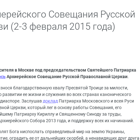
иерейского Совещания Русской
и (2-3 февраля 2015 года)
пасителя в Москве под председательством Святейшего Патриарха
ось
Архиерейское Совещание Русской Православной Церкви
.
знося благодарственную хвалу Пресвятой Троице за милости,
 развитии ее жизни и служения во всех странах канонического
 диаспоре. Заслушав
доклад
Патриарха Московского и всея Руси
вной Церкви, который лег в основу работы Совещания, его
йшему Патриарху Кириллу и Священному Синоду за труды,
хиерейского Собора 2013 года, и поддержку всех их начинаний.
молят Бога ниспослать справедливый мир на землю Украины,
тие, оградить ее от дальнейших скорбей, а ненавидящих друг друга