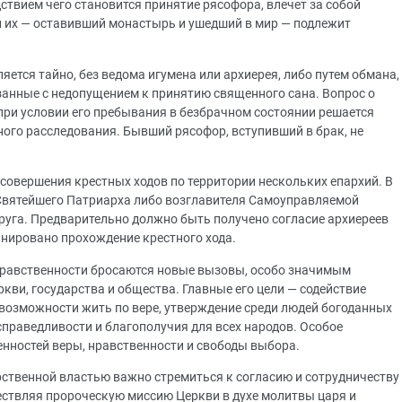
твием чего становится принятие рясофора, влечет за собой
 их — оставивший монастырь и ушедший в мир — подлежит
яется тайно, без ведома игумена или архиерея, либо путем обмана,
занные с недопущением к принятию священного сана. Вопрос о
ри условии его пребывания в безбрачном состоянии решается
ного расследования. Бывший рясофор, вступивший в брак, не
 совершения крестных ходов по территории нескольких епархий. В
 Святейшего Патриарха либо возглавителя Самоуправляемой
руга. Предварительно должно быть получено согласие архиереев
анировано прохождение крестного хода.
и нравственности бросаются новые вызовы, особо значимым
кви, государства и общества. Главные его цели — содействие
 возможности жить по вере, утверждение среди людей богоданных
справедливости и благополучия для всех народов. Особое
енностей веры, нравственности и свободы выбора.
рственной властью важно стремиться к согласию и сотрудничеству
ествляя пророческую миссию Церкви в духе молитвы царя и