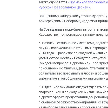
Также одобряется
«Временное положение о
Русской Православной Церкви»
.
Священному Синоду, как уставному органу
Архиерейскими Соборами, надлежит приня
На Совещании также были затронуты вопро
Художественно-производственным предпр
5. Важнейшее значение имеет тема, поднят
№ 74) и изложенная Святейшим Патриархом
2014 года — развитие приходской жизни к
упомянутого Послания свидетельствует о
Синодом вопросов. Церковь как Тело Христ
приобщении ко Святым Дарам. Эта таинств
обязательство пребывать в любви и общени
укрепление этой общинной жизни силами д
6. Отдельное внимание следует уделять пр
епархиальной и приходской жизни. Важно т
в других сферах, предоставляя доброволь
любовью и бережностью направляя их труд
из наиболее действенных способов вовлеч