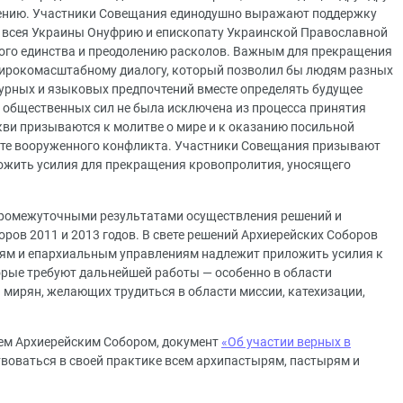
щению. Участники Совещания единодушно выражают поддержку
всея Украины Онуфрию и епископату Украинской Православной
ного единства и преодолению расколов. Важным для прекращения
широкомасштабному диалогу, который позволил бы людям разных
турных и языковых предпочтений вместе определять будущее
з общественных сил не была исключена из процесса принятия
ви призываются к молитве о мире и к оказанию посильной
те вооруженного конфликта. Участники Совещания призывают
иложить усилия для прекращения кровопролития, уносящего
промежуточными результатами осуществления решений и
ов 2011 и 2013 годов. В свете решений Архиерейских Соборов
иям и епархиальным управлениям надлежит приложить усилия к
орые требуют дальнейшей работы — особенно в области
 мирян, желающих трудиться в области миссии, катехизации,
ием Архиерейским Собором, документ
«Об участии верных в
воваться в своей практике всем архипастырям, пастырям и