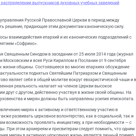
 распределении выпускников духовных учебных заведений
 управления Русской Православной Церкви в период между
ть решение, придающее этим документам каноническую силу.
сы взаимодействия епархий и их канонических подразделений с
иятием «Софрино».
ая Священным Синодом в заседании от 25 июля 2014 года (журнал
 Московским и всея Руси Кириллом в Послании от 9 сентября
ак жизни общины. Состоявшееся во многих епархиях обсуждение
б актуальности поднятых Святейшим Патриархом и Священным
ово являет себя в общей молитве вокруг евхаристической чаши и 
енная реальность налагает на членов Церкви высокое
и друг с другом, действенно участвуя в жизни своей общины. На
уховенства и мирян должны быть направлены усилия епископата.
ивлечению мирян к активному и ответственному участию в
акже развивать церковное волонтерство, как в социальной, так и
цам возможность проявлять инициативу, а при необходимости — с
ы. При этом архиереям и пресвитерам следует помнить, что одним
ения мирян в активную церковную жизнь является личный пример,