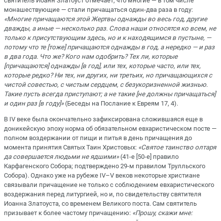
святитель Иоанн Златоуст отмечает, что многие — в том числе
монашествующие — стали причащаться один-два раза в году:
«Многие причащаются этой Жертвы однажды во весь год, другие
дважды, а иные — несколько раз. Слова наши относятся ко всем, не
только к присутствующим здесь, но и к находящимся в пустыне, —
потому что те [тоже] причащаются однажды в год, а нередко — и раз
в два года. Что же? Кого нам одобрить? Тех ли, которые
[причащаются] однажды [в год], или тех, которые часто, или тех,
которые редко? Ни тех, ни других, ни третьих, но причащающихся с
чистой совестью, с чистым сердцем, с безукоризненной жизнью.
Такие пусть всегда приступают; а не такие [не должны причащаться]
и один раз [в году]»
(Беседы на Послание к Евреям 17, 4).
В IV веке была окончательно зафиксирована сложившаяся еще в
доникейскую эпоху норма об обязательном евхаристическом посте —
полном воздержании от пищи и питья в день причащения до
момента принятия Святых Таин Христовых:
«Святое таинство олтаря
да совершается людьми не ядшими»
(41-е [50-е] правило
Карфагенского Собора; подтверждено 29-м правилом Трулльского
Собора). Однако уже на рубеже IV–V веков некоторые христиане
связывали причащение не только с соблюдением евхаристического
воздержания перед литургией, но и, по свидетельству святителя
Иоанна Златоуста, со временем Великого поста. Сам святитель
призывает к более частому причащению:
«Прошу, скажи мне: