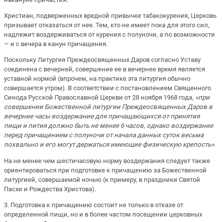
Христиан, подверженных вредной привычке табакокурения, Церковь
призывает отказаться от нее. Тем, кто не имеет пока для этого сил,
надлежит воздерживаться от курения с полуночи, а по возможности
— и с вечера в канун причащения.
Поскольку Литургия Преждеосвященных Даров согласно Уставу
соединена с вечерней, совершение ее в вечернее время является
уставной нормой (впрочем, на практике эта литургия обычно
совершается утром). В соответствии с постановлением Священного
Синода Русской Православной Церкви от 28 ноября 1968 года,
«при
совершении Божественной литургии Преждеосвященных Даров в
вечерние часы воздержание для причащающихся от принятия
пищи и пития должно быть не менее 6 часов, однако воздержание
перед причащением с полуночи от начала данных суток весьма
похвально и его могут держаться имеющие физическую крепость»
.
На не менее чем шестичасовую норму воздержания следует также
ориентироваться при подготовке к причащению за Божественной
литургией, совершаемой ночью (к примеру, в праздники Святой
Пасхи и Рождества Христова).
3. Подготовка к причащению состоит не только в отказе от
определенной пищи, но и в более частом посещении церковных