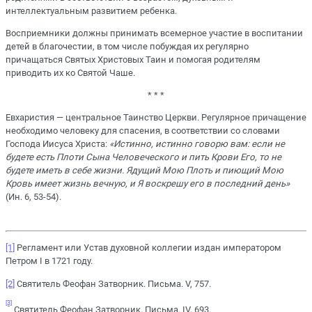
интеллектуальным развитием ребенка.
Восприемники должны принимать всемерное участие в воспитании
детей в благочестии, в том числе побуждая их регулярно
причащаться Святых Христовых Таин и помогая родителям
приводить их ко Святой Чаше.
* * *
Евхаристия — центральное Таинство Церкви. Регулярное причащение
необходимо человеку для спасения, в соответствии со словами
Господа Иисуса Христа:
«Истинно, истинно говорю вам: если не
будете есть Плоти Сына Человеческого и пить Крови Его, то не
будете иметь в себе жизни. Ядущий Мою Плоть и пиющий Мою
Кровь имеет жизнь вечную, и Я воскрешу его в последний день»
(Ин. 6, 53-54).
[1]
Регламент или Устав духовной коллегии издан императором
Петром I в 1721 году.
[2]
Святитель Феофан Затворник. Письма. V, 757.
[3]
Святитель Феофан Затворник. Письма. IV, 693.