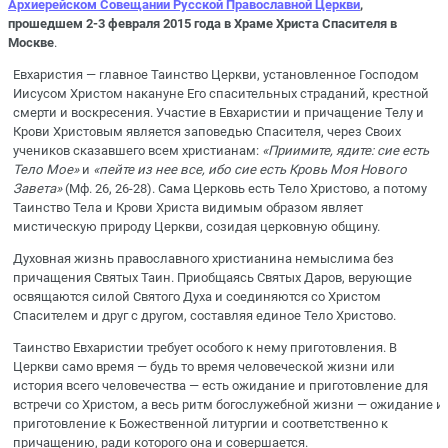
Архиерейском Совещании Русской Православной Церкви
,
прошедшем 2-3 февраля 2015 года в Храме Христа Спасителя в
Москве
.
Евхаристия — главное Таинство Церкви, установленное Господом
Иисусом Христом накануне Его спасительных страданий, крестной
смерти и воскресения. Участие в Евхаристии и причащение Телу и
Крови Христовым является заповедью Спасителя, через Своих
учеников сказавшего всем христианам:
«Приимите, ядите: сие есть
Тело Мое»
и
«пейте из нее все, ибо сие есть Кровь Моя Нового
Завета»
(Мф. 26, 26-28). Сама Церковь есть Тело Христово, а потому
Таинство Тела и Крови Христа видимым образом являет
мистическую природу Церкви, созидая церковную общину.
Духовная жизнь православного христианина немыслима без
причащения Святых Таин. Приобщаясь Святых Даров, верующие
освящаются силой Святого Духа и соединяются со Христом
Спасителем и друг с другом, составляя единое Тело Христово.
Таинство Евхаристии требует особого к нему приготовления. В
Церкви само время — будь то время человеческой жизни или
история всего человечества — есть ожидание и приготовление для
встречи со Христом, а весь ритм богослужебной жизни — ожидание и
приготовление к Божественной литургии и соответственно к
причащению, ради которого она и совершается.