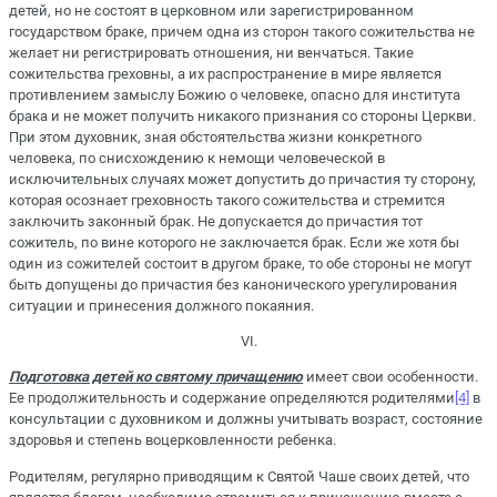
детей, но не состоят в церковном или зарегистрированном
государством браке, причем одна из сторон такого сожительства не
желает ни регистрировать отношения, ни венчаться. Такие
сожительства греховны, а их распространение в мире является
противлением замыслу Божию о человеке, опасно для института
брака и не может получить никакого признания со стороны Церкви.
При этом духовник, зная обстоятельства жизни конкретного
человека, по снисхождению к немощи человеческой в
исключительных случаях может допустить до причастия ту сторону,
которая осознает греховность такого сожительства и стремится
заключить законный брак. Не допускается до причастия тот
сожитель, по вине которого не заключается брак. Если же хотя бы
один из сожителей состоит в другом браке, то обе стороны не могут
быть допущены до причастия без канонического урегулирования
ситуации и принесения должного покаяния.
VI.
Подготовка детей ко святому причащению
имеет свои особенности.
Ее продолжительность и содержание определяются родителями
[4]
в
консультации с духовником и должны учитывать возраст, состояние
здоровья и степень воцерковленности ребенка.
Родителям, регулярно приводящим к Святой Чаше своих детей, что