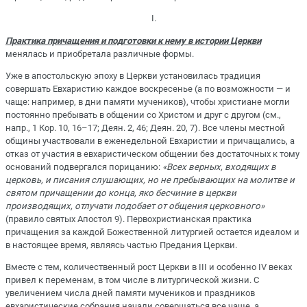
I.
Практика причащения и подготовки к нему в истории Церкви
менялась и приобретала различные формы.
Уже в апостольскую эпоху в Церкви установилась традиция
совершать Евхаристию каждое воскресенье (а по возможности — и
чаще: например, в дни памяти мучеников), чтобы христиане могли
постоянно пребывать в общении со Христом и друг с другом (см.,
напр., 1 Кор. 10, 16–17; Деян. 2, 46; Деян. 20, 7). Все члены местной
общины участвовали в еженедельной Евхаристии и причащались, а
отказ от участия в евхаристическом общении без достаточных к тому
оснований подвергался порицанию:
«Всех верных, входящих в
церковь, и писания слушающих, но не пребывающих на молитве и
святом причащении до конца, яко бесчиние в церкви
производящих, отлучати подобает от общения церковного»
(правило святых Апостол 9). Первохристианская практика
причащения за каждой Божественной литургией остается идеалом и
в настоящее время, являясь частью Предания Церкви.
Вместе с тем, количественный рост Церкви в III и особенно IV веках
привел к переменам, в том числе в литургической жизни. С
увеличением числа дней памяти мучеников и праздников
евхаристические собрания начали совершаться все чаще, а