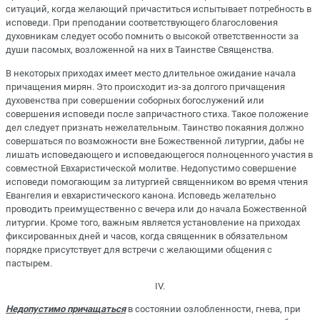
ситуаций, когда желающий причаститься испытывает потребность в
исповеди. При преподании соответствующего благословения
духовникам следует особо помнить о высокой ответственности за
души пасомых, возложенной на них в Таинстве Священства.
В некоторых приходах имеет место длительное ожидание начала
причащения мирян. Это происходит из-за долгого причащения
духовенства при совершении соборных богослужений или
совершения исповеди после запричастного стиха. Такое положение
дел следует признать нежелательным. Таинство покаяния должно
совершаться по возможности вне Божественной литургии, дабы не
лишать исповедающего и исповедающегося полноценного участия в
совместной Евхаристической молитве. Недопустимо совершение
исповеди помогающим за литургией священником во время чтения
Евангелия и евхаристического канона. Исповедь желательно
проводить преимущественно с вечера или до начала Божественной
литургии. Кроме того, важным является установление на приходах
фиксированных дней и часов, когда священник в обязательном
порядке присутствует для встречи с желающими общения с
пастырем.
IV.
Недопустимо причащаться
в состоянии озлобленности, гнева, при