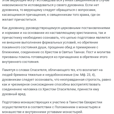
этом верующие могут исповедоваться у иных священников в случае
невозможности исповедоваться у своего духовника. Если нет
духовника, то верующему следует обращаться с вопросами,
касающимися причащения, к священникам того храма, где он
желает причаститься.
Как духовнику, руководствующемуся церковными постановлениями
и нормами и на основании их наставляющему христианина, так и
причастнику необходимо сознавать, что целью подготовки является
не внешнее выполнение формальных условий, но обретение
покаянного состояния души, прощение обид и примирение с
ближними, соединение со Христом в Святых Таинах. Пост и молитва
призваны помочь готовящемуся ко причащению в обретении этого
внутреннего состояния.
Памятуя о словах Спасителя, обличающего тех, кто возлагает на
людей бремена тяжелые и неудобоносимые (см. Мф. 23, 4),
духовникам следует осознавать, что неоправданная строгость, равно
как и чрезмерное снисхождение способны воспрепятствовать
соединению человека со Христом Спасителем, принести ему
духовный вред.
Подготовка монашествующих к участию в Таинстве Евхаристии
осуществляется в соответствии с Положением о монастырях и
монашестве и внутренними уставами монастырей.