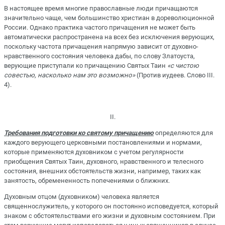
В настоящее время многие православные люди причащаются
значительно чаще, чем большинство христиан в дореволюционной
России. Однако практика частого причащения не может быть
автоматически распространена на всех без исключения верующих,
поскольку частота причащения напрямую зависит от духовно-
нравственного состояния человека дабы, по слову Златоуста,
верующие приступали ко причащению Святых Таин
«с чистою
совестью, насколько нам это возможно»
(Против иудеев. Слово III.
4).
II.
Требования подготовки ко святому причащению
определяются для
каждого верующего церковными постановлениями и нормами,
которые применяются духовником с учетом регулярности
приобщения Святых Таин, духовного, нравственного и телесного
состояния, внешних обстоятельств жизни, например, таких как
занятость, обремененность попечениями о ближних.
Духовным отцом (духовником) человека является
священнослужитель, у которого он постоянно исповедуется, который
знаком с обстоятельствами его жизни и духовным состоянием. При