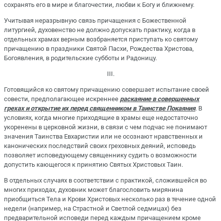
сохранять его в мире и благочестии, любви к Богу и ближнему.
Учитывая неразрывную связь причащения с Божественной
литургией, духовенство не должно допускать практику, когда в
отдельных храмах верным возбраняется приступать ко святому
причащению в праздники Святой Пасхи, Рождества Христова,
Богоявления, в родительские субботы и Радоницу.
III.
Готовящийся ко святому причащению совершает испытание своей
совести, предполагающее искреннее
раскаяние в совершенных
грехах и открытие их перед священником в Таинстве Покаяния
. В
условиях, когда многие приходящие в храмы еще недостаточно
укоренены в церковной жизни, в связи с чем подчас не понимают
значения Таинства Евхаристии или не осознают нравственных и
канонических последствий своих греховных деяний, исповедь
позволяет исповедующему священнику судить о возможности
допустить кающегося к принятию Святых Христовых Таин.
В отдельных случаях в соответствии с практикой, сложившейся во
многих приходах, духовник может благословить мирянина
приобщиться Тела и Крови Христовых несколько раз в течение одной
недели (например, на Страстной и Светлой седмицах) без
предварительной исповеди перед каждым причащением кроме