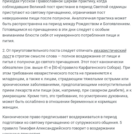
приходах Русской Православной Церкви практику, когда
соблюдавшие Великий пост христиане в период Светлой седмицы
приступают ко святому причащению, ограничивая пост
невкушением пищи после полуночи. Аналогичная практика может
быть распространена на период между Рождеством и Богоявлением.
Готовящимся ко причащению в эти дни следует с особым
вниманием блюсти себя от неумеренного потребления пищи и
пития.
2. От приуготовительного поста следует отличать
евхаристический
пост
в строгом смысле слова — полное воздержание от пищи и
питья с полуночи до святого причащения. Этот пост канонически
обязателен (см. выше 41-е [50-е] правило Карфагенского Собора). При
этом требование евхаристического поста не применяется к
младенцам, а также к лицам, страдающим тяжелыми острыми или
хроническими заболеваниями, предполагающими неопустительный
прием лекарств или пищи (как, например, при сахарном диабете), и к
умирающим. Кроме того, это требование, по усмотрению духовника,
может быть ослаблено в отношении беременных и кормящих
женщин.
Каноническое право предписывает воздерживаться в период
подготовки ко святому причащению от супружеского общения. 5
правило Тимофея Александрийского говорит о воздержании
накануне причастия.