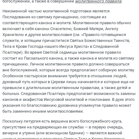
богослужений, а также в совершении
молитвенного правила
.
Неизменной частью молитвенной подготовки является
Последование ко святому причащению, состоящее из
соответствующего канона и молитв. Молитвенное правило обычно
включает в себя каноны Спасителю, Божией Матери, Ангелу
Хранителю и другие молитвословия (см. «Правило готовящимся
служити, и хотящим причаститися Святых Божественных Таинств,
Тела и Крове Господа нашего Иисуса Христа» в Следованной
Псалтири). Во время Светлой седмицы молитвенное правило
состоит из Пасхального канона, а также канона и молитв ко святому
причащению. Личное молитвенное правило должно совершаться
вне богослужений, которые всегда предполагают соборную молитву.
Особенное пастырское внимание требуется в отношении людей,
духовный путь которых в Церкви лишь начинается и которые еще не
привыкли к длительным молитвенным правилам, а также детей и
больных. Следованная Псалтирь предполагает возможность замены
канонов и акафистов Иисусовой молитвой и поклонами. В духе этого
указания по благословению духовника упомянутое правило может
быть заменено иными молитвословиями.
Поскольку литургия есть вершина всего богослужебного круга,
присутствие на предваряющих ее службах — в первую очередь,
вечерне и утрене (или всенощном бдении) — является важной
частью подготовки к принятию Святых Тела и Крови Христовых.