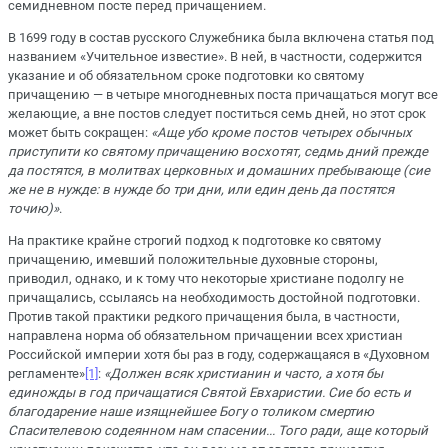
семидневном посте перед причащением.
В 1699 году в состав русского Служебника была включена статья под
названием «Учительное известие». В ней, в частности, содержится
указание и об обязательном сроке подготовки ко святому
причащению — в четыре многодневных поста причащаться могут все
желающие, а вне постов следует поститься семь дней, но этот срок
может быть сокращен:
«Аще убо кроме постов четырех обычных
приступити ко святому причащению восхотят, седмь дний прежде
да постятся, в молитвах церковных и домашних пребывающе (сие
же не в нужде: в нужде бо три дни, или един день да постятся
точию)»
.
На практике крайне строгий подход к подготовке ко святому
причащению, имевший положительные духовные стороны,
приводил, однако, и к тому что некоторые христиане подолгу не
причащались, ссылаясь на необходимость достойной подготовки.
Против такой практики редкого причащения была, в частности,
направлена норма об обязательном причащении всех христиан
Российской империи хотя бы раз в году, содержащаяся в «Духовном
регламенте»
[1]
:
«Должен всяк христианин и часто, а хотя бы
единожды в год причащатися Святой Евхаристии. Сие бо есть и
благодарение наше изящнейшее Богу о толиком смертию
Спасителевою содеянном нам спасении... Того ради, аще который