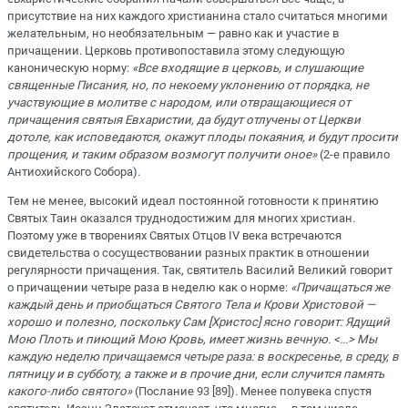
присутствие на них каждого христианина стало считаться многими
желательным, но необязательным — равно как и участие в
причащении. Церковь противопоставила этому следующую
каноническую норму:
«Все входящие в церковь, и слушающие
священные Писания, но, по некоему уклонению от порядка, не
участвующие в молитве с народом, или отвращающиеся от
причащения святыя Евхаристии, да будут отлучены от Церкви
дотоле, как исповедаются, окажут плоды покаяния, и будут просити
прощения, и таким образом возмогут получити оное»
(2-е правило
Антиохийского Собора).
Тем не менее, высокий идеал постоянной готовности к принятию
Святых Таин оказался труднодостижим для многих христиан.
Поэтому уже в творениях Святых Отцов IV века встречаются
свидетельства о сосуществовании разных практик в отношении
регулярности причащения. Так, святитель Василий Великий говорит
о причащении четыре раза в неделю как о норме:
«Причащаться же
каждый день и приобщаться Святого Тела и Крови Христовой —
хорошо и полезно, поскольку Сам [Христос] ясно говорит: Ядущий
Мою Плоть и пиющий Мою Кровь, имеет жизнь вечную. <...> Мы
каждую неделю причащаемся четыре раза: в воскресенье, в среду, в
пятницу и в субботу, а также и в прочие дни, если случится память
какого-либо святого»
(Послание 93 [89]). Менее полувека спустя