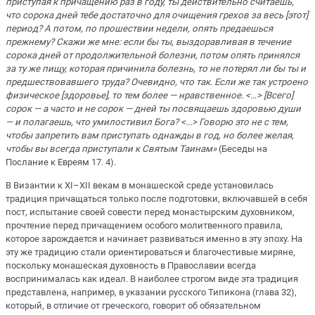
приступая к причащению раз в году, ты действительно считаешь,
что сорока дней тебе достаточно для очищения грехов за весь [этот]
период? А потом, по прошествии недели, опять предаешься
прежнему? Скажи же мне: если бы ты, выздоравливая в течение
сорока дней от продолжительной болезни, потом опять принялся
за ту же пищу, которая причинила болезнь, то не потерял ли бы ты и
предшествовавшего труда? Очевидно, что так. Если же так устроено
физическое [здоровье], то тем более — нравственное. <…> [Всего]
сорок — а часто и не сорок — дней ты посвящаешь здоровью души
— и полагаешь, что умилостивил Бога? <...> Говорю это не с тем,
чтобы запретить вам приступать однажды в год, но более желая,
чтобы вы всегда приступали к Cвятым Таинам»
(Беседы на
Послание к Евреям 17. 4).
В Византии к XI–XII векам в монашеской среде установилась
традиция причащаться только после подготовки, включавшей в себя
пост, испытание своей совести перед монастырским духовником,
прочтение перед причащением особого молитвенного правила,
которое зарождается и начинает развиваться именно в эту эпоху. На
эту же традицию стали ориентироваться и благочестивые миряне,
поскольку монашеская духовность в Православии всегда
воспринималась как идеал. В наиболее строгом виде эта традиция
представлена, например, в указании русского Типикона (глава 32),
который, в отличие от греческого, говорит об обязательном