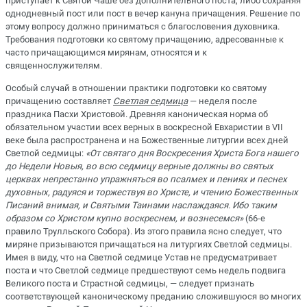
приступает к Святой Чаше без дополнительного поста, либо сохраняя
однодневный пост или пост в вечер кануна причащения. Решение по
этому вопросу должно приниматься с благословения духовника.
Требования подготовки ко святому причащению, адресованные к
часто причащающимся мирянам, относятся и к
священнослужителям.
Особый случай в отношении практики подготовки ко святому
причащению составляет
Светлая седмица
— неделя после
праздника Пасхи Христовой. Древняя каноническая норма об
обязательном участии всех верных в воскресной Евхаристии в VII
веке была распространена и на Божественные литургии всех дней
Светлой седмицы:
«От святаго дня Воскресения Христа Бога нашего
до Недели Новыя, во всю седмицу верные должны во святых
церквах непрестанно упражняться во псалмех и пениях и песнех
духовных, радуяся и торжествуя во Христе, и чтению Божественных
Писаний внимая, и Святыми Таинами наслаждаяся. Ибо таким
образом со Христом купно воскреснем, и вознесемся»
(66-е
правило Трулльского Собора). Из этого правила ясно следует, что
миряне призываются причащаться на литургиях Светлой седмицы.
Имея в виду, что на Светлой седмице Устав не предусматривает
поста и что Светлой седмице предшествуют семь недель подвига
Великого поста и Страстной седмицы, — следует признать
соответствующей каноническому преданию сложившуюся во многих