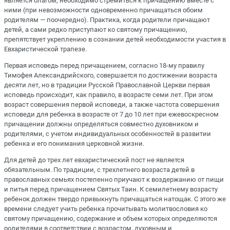
является благом, необходимо стремиться к причащению вместе с
ними (при невозможности одновременно причащаться обоим
родителям — поочередно). Практика, когда родители причащают
детей, а сами редко приступают ко святому причащению,
препятствует укреплению в сознании детей необходимости участия в
Евхаристической трапезе.
Первая исповедь перед причащением, согласно 18-му правилу
Тимофея Александрийского, совершается по достижении возраста
десяти лет, но в традиции Русской Православной Церкви первая
исповедь происходит, как правило, в возрасте семи лет. При этом
возраст совершения первой исповеди, а также частота совершения
исповеди для ребенка в возрасте от 7 до 10 лет при ежевоскресном
причащении должны определяться совместно духовником и
родителями, с учетом индивидуальных особенностей в развитии
ребенка и его понимания церковной жизни.
Для детей до трех лет евхаристический пост не является
обязательным. По традиции, с трехлетнего возраста детей в
православных семьях постепенно приучают к воздержанию от пищи
и питья перед причащением Святых Таин. К семилетнему возрасту
ребенок должен твердо привыкнуть причащаться натощак. С этого же
времени следует учить ребенка прочитывать молитвословия ко
святому причащению, содержание и объем которых определяются
родителями в соответствии с возрастом, духовным и