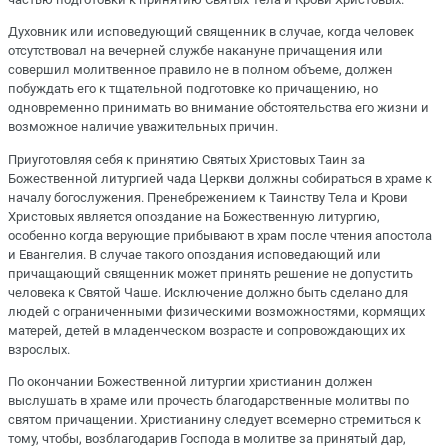
Духовник или исповедующий священник в случае, когда человек
отсутствовал на вечерней службе накануне причащения или
совершил молитвенное правило не в полном объеме, должен
побуждать его к тщательной подготовке ко причащению, но
одновременно принимать во внимание обстоятельства его жизни и
возможное наличие уважительных причин.
Приуготовляя себя к принятию Святых Христовых Таин за
Божественной литургией чада Церкви должны собираться в храме к
началу богослужения. Пренебрежением к Таинству Тела и Крови
Христовых является опоздание на Божественную литургию,
особенно когда верующие прибывают в храм после чтения апостола
и Евангелия. В случае такого опоздания исповедающий или
причащающий священник может принять решение не допустить
человека к Святой Чаше. Исключение должно быть сделано для
людей с ограниченными физическими возможностями, кормящих
матерей, детей в младенческом возрасте и сопровождающих их
взрослых.
По окончании Божественной литургии христианин должен
выслушать в храме или прочесть благодарственные молитвы по
святом причащении. Христианину следует всемерно стремиться к
тому, чтобы, возблагодарив Господа в молитве за принятый дар,