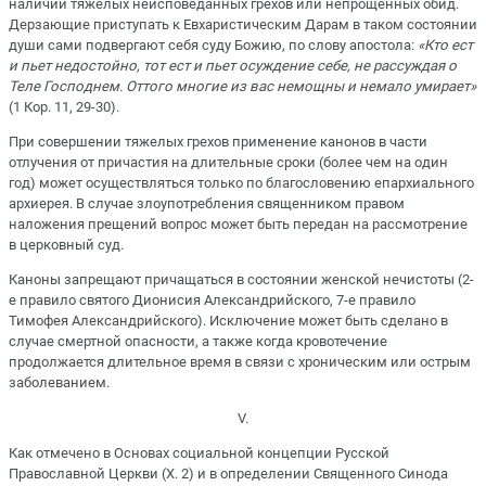
наличии тяжелых неисповеданных грехов или непрощенных обид.
Дерзающие приступать к Евхаристическим Дарам в таком состоянии
души сами подвергают себя суду Божию, по слову апостола:
«Кто ест
и пьет недостойно, тот ест и пьет осуждение себе, не рассуждая о
Теле Господнем. Оттого многие из вас немощны и немало умирает»
(1 Кор. 11, 29-30).
При совершении тяжелых грехов применение канонов в части
отлучения от причастия на длительные сроки (более чем на один
год) может осуществляться только по благословению епархиального
архиерея. В случае злоупотребления священником правом
наложения прещений вопрос может быть передан на рассмотрение
в церковный суд.
Каноны запрещают причащаться в состоянии женской нечистоты (2-
е правило святого Дионисия Александрийского, 7-е правило
Тимофея Александрийского). Исключение может быть сделано в
случае смертной опасности, а также когда кровотечение
продолжается длительное время в связи с хроническим или острым
заболеванием.
V.
Как отмечено в Основах социальной концепции Русской
Православной Церкви (Х. 2) и в определении Священного Синода