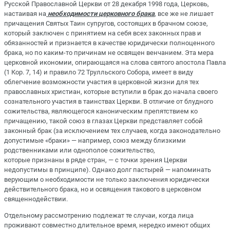
Русской Православной Церкви от 28 декабря 1998 года, Церковь,
настаивая на
необходимости церковного брака
, все же не лишает
причащения Святых Таин супругов, состоящих в брачном союзе,
который заключен с принятием на себя всех законных прав и
обязанностей и признается в качестве юридически полноценного
брака, но по каким-то причинам не освящен венчанием. Эта мера
церковной икономии, опирающаяся на слова святого апостола Павла
(1 Кор. 7, 14) и правило 72 Трулльского Собора, имеет в виду
облегчение возможности участия в церковной жизни для тех
православных христиан, которые вступили в брак до начала своего
сознательного участия в таинствах Церкви. В отличие от блудного
сожительства, являющегося каноническим препятствием ко
причащению, такой союз в глазах Церкви представляет собой
законный брак (за исключением тех случаев, когда законодательно
допустимые «браки» — например, союз между близкими
родственниками или однополое сожительство,
которые признаны в ряде стран, — с точки зрения Церкви
недопустимы в принципе). Однако долг пастырей — напоминать
верующим о необходимости не только заключения юридически
действительного брака, но и освящения такового в церковном
священнодействии.
Отдельному рассмотрению подлежат те случаи, когда лица
проживают совместно длительное время, нередко имеют общих