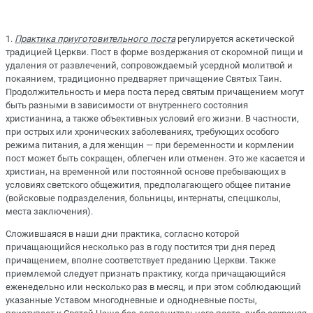
1.
Практика приуготовительного поста
регулируется аскетической
традицией Церкви. Пост в форме воздержания от скоромной пищи и
удаления от развлечений, сопровождаемый усердной молитвой и
покаянием, традиционно предваряет причащение Святых Таин.
Продолжительность и мера поста перед святым причащением могут
быть разными в зависимости от внутреннего состояния
христианина, а также объективных условий его жизни. В частности,
при острых или хронических заболеваниях, требующих особого
режима питания, а для женщин — при беременности и кормлении
пост может быть сокращен, облегчен или отменен. Это же касается и
христиан, на временной или постоянной основе пребывающих в
условиях светского общежития, предполагающего общее питание
(войсковые подразделения, больницы, интернаты, спецшколы,
места заключения).
Сложившаяся в наши дни практика, согласно которой
причащающийся несколько раз в году постится три дня перед
причащением, вполне соответствует преданию Церкви. Также
приемлемой следует признать практику, когда причащающийся
еженедельно или несколько раз в месяц, и при этом соблюдающий
указанные Уставом многодневные и однодневные посты,