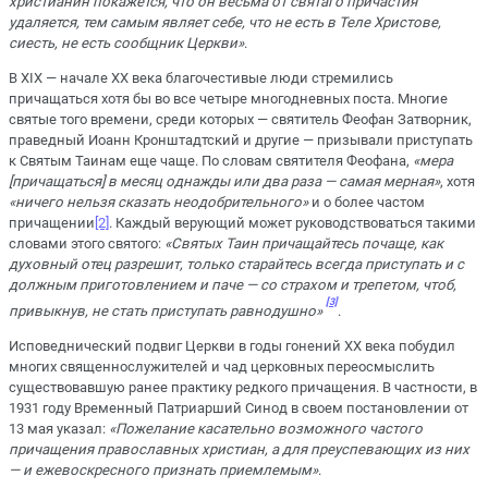
христианин покажется, что он весьма от святаго причастия
удаляется, тем самым являет себе, что не есть в Теле Христове,
сиесть, не есть сообщник Церкви»
.
В XIX — начале XX века благочестивые люди стремились
причащаться хотя бы во все четыре многодневных поста. Многие
святые того времени, среди которых — святитель Феофан Затворник,
праведный Иоанн Кронштадтский и другие — призывали приступать
к Святым Таинам еще чаще. По словам святителя Феофана,
«мера
[причащаться] в месяц однажды или два раза — самая мерная»
, хотя
«ничего нельзя сказать неодобрительного»
и о более частом
причащении
[2]
. Каждый верующий может руководствоваться такими
словами этого святого:
«Святых Таин причащайтесь почаще, как
духовный отец разрешит, только старайтесь всегда приступать и с
должным приготовлением и паче — со страхом и трепетом, чтоб,
[3]
привыкнув, не стать приступать равнодушно»
.
Исповеднический подвиг Церкви в годы гонений ХХ века побудил
многих священнослужителей и чад церковных переосмыслить
существовавшую ранее практику редкого причащения. В частности, в
1931 году Временный Патриарший Синод в своем постановлении от
13 мая указал:
«Пожелание касательно возможного частого
причащения православных христиан, а для преуспевающих из них
— и ежевоскресного признать приемлемым»
.