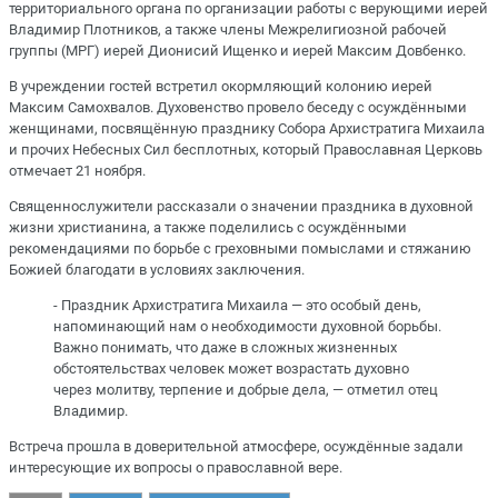
территориального органа по организации работы с верующими иерей
Владимир Плотников, а также члены Межрелигиозной рабочей
группы (МРГ) иерей Дионисий Ищенко и иерей Максим Довбенко.
В учреждении гостей встретил окормляющий колонию иерей
Максим Самохвалов. Духовенство провело беседу с осуждёнными
женщинами, посвящённую празднику Собора Архистратига Михаила
и прочих Небесных Сил бесплотных, который Православная Церковь
отмечает 21 ноября.
Священнослужители рассказали о значении праздника в духовной
жизни христианина, а также поделились с осуждёнными
рекомендациями по борьбе с греховными помыслами и стяжанию
Божией благодати в условиях заключения.
- Праздник Архистратига Михаила — это особый день,
напоминающий нам о необходимости духовной борьбы.
Важно понимать, что даже в сложных жизненных
обстоятельствах человек может возрастать духовно
через молитву, терпение и добрые дела, — отметил отец
Владимир.
Встреча прошла в доверительной атмосфере, осуждённые задали
интересующие их вопросы о православной вере.