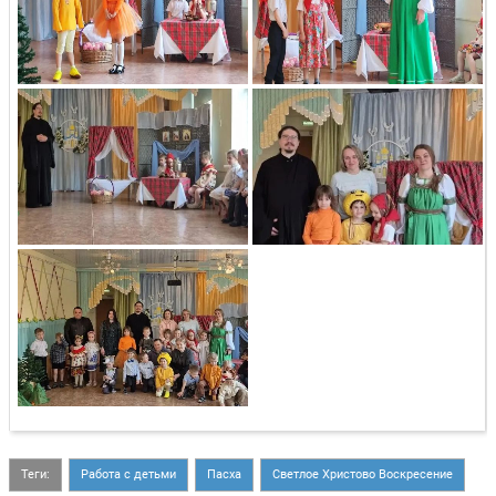
Теги:
Работа с детьми
Пасха
Светлое Христово Воскресение