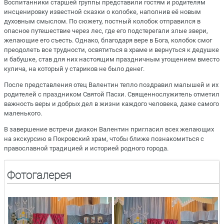
Воспитанники старшей группы представили гостям и родителям
инсценировку известной сказки о колобке, наполнив её новым
духовным смыслом. По сюжету, постный колобок отправился в
опасное путешествие через лес, где его подстерегали злые звери,
желающие его съесть. Однако, благодаря вере в Бога, колобок смог
преодолеть все трудности, освятиться в храме и вернуться к дедушке
и бабушке, став для них настоящим праздничным угощением вместо
кулича, на который у стариков не было денег.
После представления отец Валентин тепло поздравил малышей и их
родителей с праздником Святой Пасхи. Священнослужитель отметил
важность веры и добрых дел в жизни каждого человека, даже самого
маленького.
В завершение встречи диакон Валентин пригласил всех желающих
на экскурсию в Покровский храм, чтобы ближе познакомиться с
православной традицией и историей родного города.
Фотогалерея