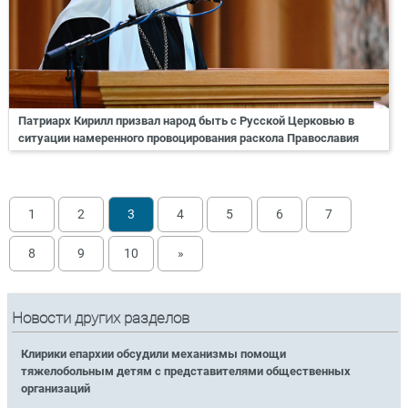
Патриарх Кирилл призвал народ быть с Русской Церковью в
ситуации намеренного провоцирования раскола Православия
1
2
3
4
5
6
7
8
9
10
»
Новости других разделов
Клирики епархии обсудили механизмы помощи
тяжелобольным детям с представителями общественных
организаций