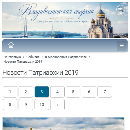
На главную
/
События
/
В Московском Патриархате
/
Новости Патриархии 2019
Новости Патриархии 2019
1
2
3
4
5
6
7
8
9
10
»