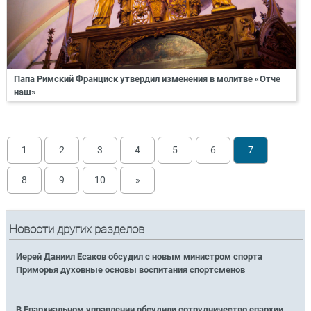
Папа Римский Франциск утвердил изменения в молитве «Отче
наш»
1
2
3
4
5
6
7
8
9
10
»
Новости других разделов
Иерей Даниил Есаков обсудил с новым министром спорта
Приморья духовные основы воспитания спортсменов
В Епархиальном управлении обсудили сотрудничество епархии