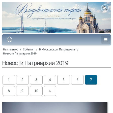
На главную
/
События
/
В Московском Патриархате
/
Новости Патриархии 2019
Новости Патриархии 2019
1
2
3
4
5
6
7
8
9
10
»