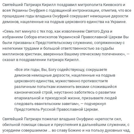
Святейший Патриарх Кирилл поздравил митрополита Киевского и
всея Украины Онуфрия с годовщиной интронизации, отметив, что все
прошедшие годы владыка Онуфрий сокрушает немощные дерзости
демонов, нацеленные на подрыв церковного единства на Украине.
«Семь лет минуло с тех пор, как изволением Святого Духа и
избранием Собора епископов Украинской Православной Церкви Вы
были призваны к Предстоятельскому служению, сопряженному с
нелегкими трудами и большой ответственностью за судьбы
миллионов христиан, вверенных Вашему отеческому попечению», —
сказал в поздравлении патриарх Кирилл.
«Все эти годы, Вы, Богу содействующу, сокрушаете
демонов немощные дерзости, нацеленные на подрыв
церковного единства, мужественно противостоите
различным попыткам изменить веками сложившийся
канонический строй, неустанно заботитесь о развитии
епархиальной и приходской жизни, призываете людей
следовать евангельским заветам», — подчеркнул
Предстоятель Русской Православной Церкви.
Святейший Патриарх пожелал владыке Онуфрию «крепости сил,
обильной помощи свыше и преуспеяния в дальнейшем служении, с
усердием совершаемом … во славу Божию и на пользу духовных чад,