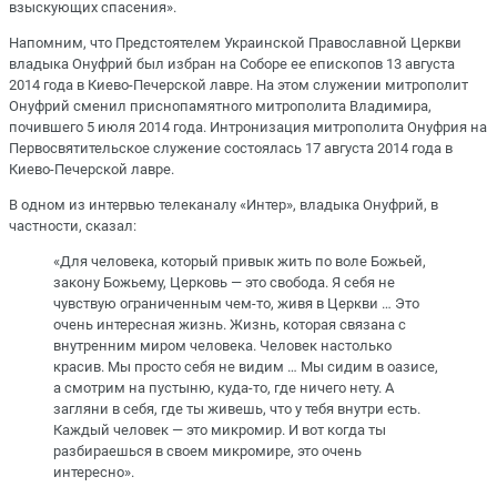
взыскующих спасения».
Напомним, что Предстоятелем Украинской Православной Церкви
владыка Онуфрий был избран на Соборе ее епископов 13 августа
2014 года в Киево-Печерской лавре. На этом служении митрополит
Онуфрий сменил приснопамятного митрополита Владимира,
почившего 5 июля 2014 года. Интронизация митрополита Онуфрия на
Первосвятительское служение состоялась 17 августа 2014 года в
Киево-Печерской лавре.
В одном из интервью телеканалу «Интер», владыка Онуфрий, в
частности, сказал:
«Для человека, который привык жить по воле Божьей,
закону Божьему, Церковь — это свобода. Я себя не
чувствую ограниченным чем-то, живя в Церкви … Это
очень интересная жизнь. Жизнь, которая связана с
внутренним миром человека. Человек настолько
красив. Мы просто себя не видим … Мы сидим в оазисе,
а смотрим на пустыню, куда-то, где ничего нету. А
загляни в себя, где ты живешь, что у тебя внутри есть.
Каждый человек — это микромир. И вот когда ты
разбираешься в своем микромире, это очень
интересно».