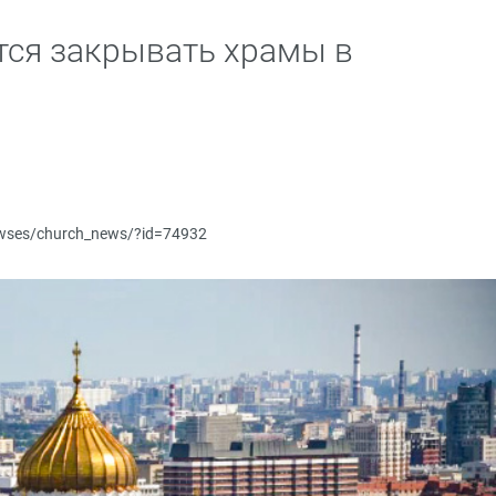
тся закрывать храмы в
newses/church_news/?id=74932