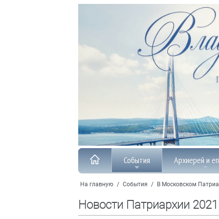
События
Архиерей и е
На главную
/
События
/
В Московском Патриа
Новости Патриархии 2021