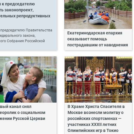
я к председателю
ь законопроект,
тельных репродуктивных
 председателю Правительства
Екатеринодарская епархия
едерального закона,
оказывает помощь
ного Собрания Российской
пострадавшим от наводнения
вый канал снял
В Храме Христа Спасителя в
еоролик о социальном
Москве вознесли молитву о
жении Русской Церкви
российских спортсменах ―
участниках XXXII летних
Олимпийских игр в Токио