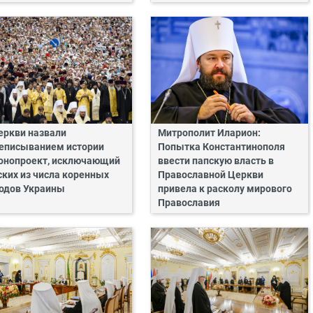
еркви назвали
Митрополит Иларион:
еписыванием истории
Попытка Константинополя
онопроект, исключающий
ввести папскую власть в
ских из числа коренных
Православной Церкви
одов Украины
привела к расколу мирового
Православия