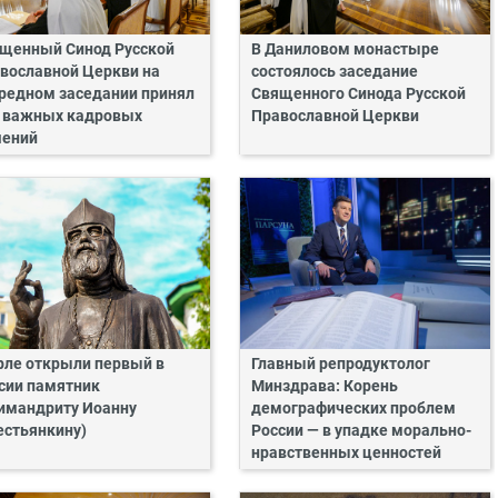
щенный Синод Русской
В Даниловом монастыре
вославной Церкви на
состоялось заседание
редном заседании принял
Священного Синода Русской
 важных кадровых
Православной Церкви
ений
рле открыли первый в
Главный репродуктолог
сии памятник
Минздрава: Корень
имандриту Иоанну
демографических проблем
естьянкину)
России — в упадке морально-
нравственных ценностей