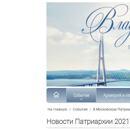
События
Архиерей и е
На главную
/
События
/
В Московском Патриа
Новости Патриархии 2021