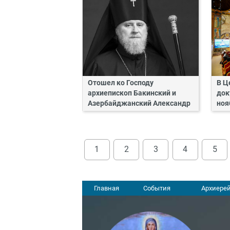
Отошел ко Господу
В Ц
архиепископ Бакинский и
док
Азербайджанский Александр
ноя
1
2
3
4
5
Главная
События
Архиерей