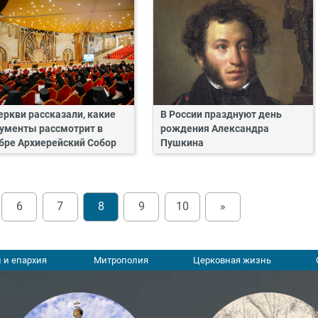
еркви рассказали, какие
В России празднуют день
ументы рассмотрит в
рождения Александра
бре Архиерейский Собор
Пушкина
6
7
8
9
10
»
 и епархия
Митрополия
Церковная жизнь