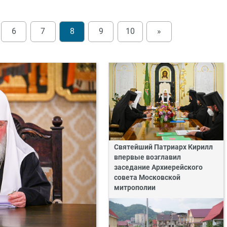
6
7
8
9
10
»
Святейший Патриарх Кирилл
впервые возглавил
заседание Архиерейского
совета Московской
митрополии