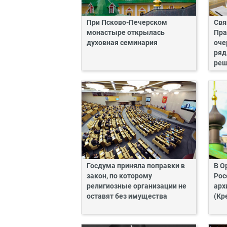
При Псково-Печерском
Свя
монастыре открылась
Пра
духовная семинария
оче
ряд
реш
Госдума приняла поправки в
В О
закон, по которому
Рос
религиозные организации не
арх
оставят без имущества
(Кр