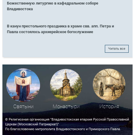
Божественную литургию в кафедральном соборе
Владивостока
В канун престольного праздника в храме свв. апп. Петра и
Павла состоялось архиерейское богослужение
Читать все
Святыни
Монастыри
История
© Религиозная организация "Владивостокская епархия Русской Православной
Церкви (Московский Патриархат)"
По благословению митрополита Владивостокского и Приморского Павла.