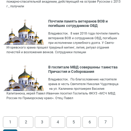
пожарно-спасательной академии, действующей на острове Русском с 2013
г., получили
Почтили память ветеранов ВОВ и
погибших сотрудников ОВД
Владивосток. 8 мая 2018 года почтили память
ветеранов ВОВ и сотрудников ОВД, погибших
при исполнении служебного долга. У Свято-
Игоревского храма прошел траурный митинг, лития, ритуал отдания
почестей и возложения венков. Сотрудники полиции
В госпитале МВД совершены таинства
Причастия и Соборования
Владивосток. По благословению настоятеля
храма в честь Святителя Николая Чудотворца
на ул. Калинина протоиерея Василия
Капитанюка, иерей Павел Иванчин посетил Госпиталь ФКУЗ «МСЧ МВД
России по Приморскому краю». Отец Павел
1
2
3
4
5
6
7