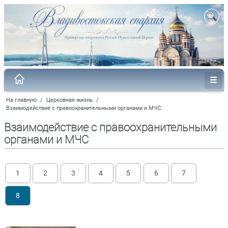
На главную
/
Церковная жизнь
/
Взаимодействие с правоохранительными органами и МЧС
Взаимодействие с правоохранительными
органами и МЧС
1
2
3
4
5
6
7
8