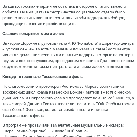
Владивостокская епархия не осталась в стороне от этого важного
события. По инициативе сестричества социального отдела было
решено посетить военные госпитали, чтобы поддержать бойцов,
проходящих лечение и реабилитацию.
Сладкие подарки от мам и дочек
Виктория Дорохина, руководитель АНО "Колыбель" и директор центра
«Русская семья», вместе с мамами и дочками из семейного центра
испекли домашние кексы. Эти сладкие подарки, которые волонтеры
вручили военнослужащим, проходящим лечение в Дальневосточном
окружном медицинском центре, стали знаком заботы и внимания.
Концерт в госпитале Тихоокеанского флота
По благословению протоиерея Ростислава Мороза воспитаники
воскресных школ храма Казанской Божией Матери вместе с иноком
Дионисием и Покровского храма с преподавателем Ольгой Кушнер, а
также иерей Даниил Есаков посетили госпиталь ТОФ. Особым гостем
стал Сергей Фенюков, солист ансамбля песни и пляски
Тихоокеанского флота.
В программе прозвучали замечательные музыкальные номера:
- Вера Евтина (скрипка) – «Случайный вальс»
- Надежда Евтина (саксофон) – «Песня Сольвейг» (Э. Григ)