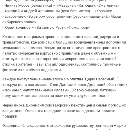
- Никита Мороз (балалайка) – «Мазурка», «Катюша», «Смуглянка»
- Аркадий и Андрей Арпишкины (дуэт баянистов) – «Хорошее
настроение», «Во сыром бору тропина» (русская народная), «Марш
сибирского полка»
- Юрий Больнов – «За святую Русь», «Помолюсь»
Концертная программа прошла в отделениях терапии, хирургии и
травматологии, где артисты с большим воодушевлением исполнили
музыкальные номера. Несмотря на ограниченное пространство в
палатах, музыканты виртуозно справились даже с объемными
инструментами, а их открытость и искренность вызвали живой
отклик зрителей – звучали аплодисменты, состоялись памятные
фотоснимки и обмен подарками.
Каждое выступление начиналось с молитвы "Царю Небесный...",
которую пели все вместе. Отец Даниил и инок Дионисий обратились
к воинам с напутственными словами. В свою очередь батюшки
получили много запросов на визиты уже в духовном плане.
Через инока Дионисия Союз морских пехотинцев и семьи погибших
защитников Отечества передали в госпиталь дополнительные
подарки.
Отдельная благодарность выражается руководству госпиталя – врио