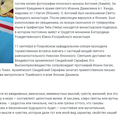
гостям копию фотографии японского монаха Антония (Химби). Он
принял Крещение в храме святого Иоанна Дамаскина в г. Ханда,
недалеко от г.Нагоя (Япония). О. Антоний был насельником Свято-
Троицкого монастыря. После революции вернулся в Японию. Был
рукоположен во священника, но вскоре скончался от туберкулёза.
Ныне в префектуре Тиба (Чиба) находится монастырское подворье,
в котором постоянно живут и трудятся монахини Богородице-
Рождественского Южно-Уссурийского монастыря.
11 сентября в Покровском кафедральном соборе проходила
торжественная встреча ковчега с частицей мощей святого
равноапостольного Николая Японского. Святыню доставил во
Владивосток архиепископ Сендайский Серафим; Его
Высокопреосвященство сопровождает протоиерей Иоанн Нагая,
в Токио. Архиепископ Сендайский Серафим зачитал приветственное письмо
и митрополита Токийского и всея Японии Даниила.
ся из ежедневных, ежечасных, ежеминутных мыслей, чувств, желаний; все это
ку и море — составляют целостные жизни. И как река, озеро светлы или мутны
жизнь — радостна или печальна, чиста или грязна оттого, что таковы
ва и бесконечная будущность будет, — счастливая или мучительная,
мысли и чувства, которые дали тот или иной вид, характер, свойство нашей