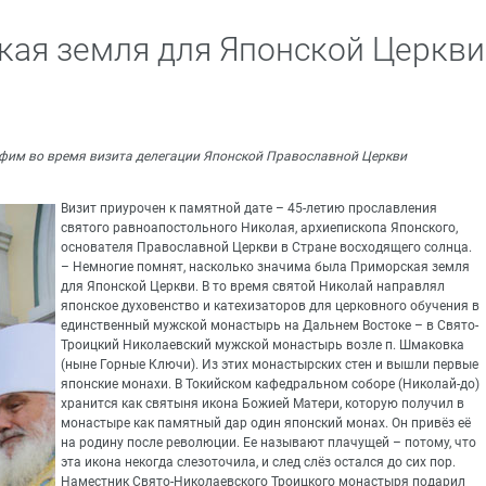
кая земля для Японской Церкви
афим во время визита делегации Японской Православной Церкви
Визит приурочен к памятной дате – 45-летию прославления
святого равноапостольного Николая, архиепископа Японского,
основателя Православной Церкви в Стране восходящего солнца.
– Немногие помнят, насколько значима была Приморская земля
для Японской Церкви. В то время святой Николай направлял
японское духовенство и катехизаторов для церковного обучения в
единственный мужской монастырь на Дальнем Востоке – в Свято-
Троицкий Николаевский мужской монастырь возле п. Шмаковка
(ныне Горные Ключи). Из этих монастырских стен и вышли первые
японские монахи. В Токийском кафедральном соборе (Николай-до)
хранится как святыня икона Божией Матери, которую получил в
монастыре как памятный дар один японский монах. Он привёз её
на родину после революции. Ее называют плачущей – потому, что
эта икона некогда слезоточила, и след слёз остался до сих пор.
Наместник Свято-Николаевского Троицкого монастыря подарил