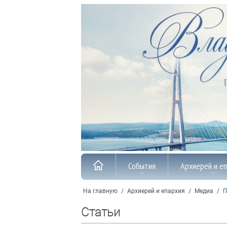
События
Архиерей и е
На главную
/
Архиерей и епархия
/
Медиа
/
П
Статьи