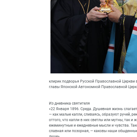
клирик подворья Русской Православной Церкви 
главы Японской Автономной Православной Церкв
Из дневника святителя
«22 Января 1896. Среда. Душевная жизнь слагает
— как малые капли, сливаясь, образуют ручей, ре
оттого, что капли в них светлы или мутны, так и 
ежеминутные и ежедневные мысли и чувства. Тако
славная или позорная, — каковы наши обыденные 
душе».