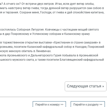
 А отчего он? От встречи двух ветров. Итак, если дует ветер злобы,
ымать навстречу ветер гнева; тогда дрянной ветер разрушится сам собою в
ия и терзания. Сохрани меня, Господи, от гнева и дай спокойствие капитана,
 состоялась Соборная Литургия. Ковчежцы с частицами мощей святого
ы в дар Покровскому и Успенскому соборам и Казанскому храму
е в торжественном открытии выставки «Христианин в стране самураев» в
Арсеньева, посетили Казанский кафедральный собор в Находке, Покровский
нскую женскую обитель в Линевичах.
скопа Арсеньевского и Дальнегорского Гурия побывала в Арсеньевской
ашеского мужского скита, а также посетили Благовещенский кафедральный
Следующая статья »
Перейти к номеру >>
Перейти к разделу >>