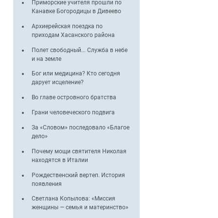
Приморские учителя прошли по
Канавке Богородицы в Дивеево
Архиерейская поездка по
приходам Хасанского района
Полет свободный... Служба в небе
и на земле
Бог или медицина? Кто сегодня
дарует исцеление?
Во главе островного братства
Грани человеческого подвига
За «Словом» последовало «Благое
дело»
Почему мощи святителя Николая
находятся в Италии
Рождественский вертеп. История
появления
Светлана Копылова: «Миссия
женщины — семья и материнство»