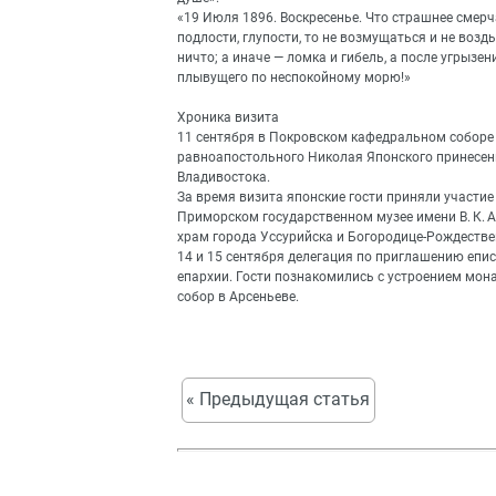
«19 Июля 1896. Воскресенье. Что страшнее смерча?
подлости, глупости, то не возмущаться и не возд
ничто; а иначе — ломка и гибель, а после угрызен
плывущего по неспокойному морю!»
Хроника визита
11 сентября в Покровском кафедральном соборе
равноапостольного Николая Японского принесен
Владивостока.
За время визита японские гости приняли участи
Приморском государственном музее имени В. К. 
храм города Уссурийска и Богородице-Рождестве
14 и 15 сентября делегация по приглашению епи
епархии. Гости познакомились с устроением мон
собор в Арсеньеве.
« Предыдущая статья