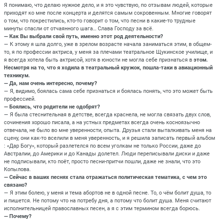
Я понимаю, что делаю нужное дело, и я это чувствую, по отзывам людей, которые
приходят ко мне после концерта и делятся самым сокровенным. Многие говорят
о том, что покрестились, кто-то говорит о том, что песни в какие-то трудные
минуты спасли от отчаянного шага… Слава Господу за всё.
— Как Вы выбрали свой путь, именно этот род деятельности?
— К этому я шла долго, уже в зрелом возрасте начала заниматься этим, в общем-
то, я по профессии актриса, у меня за плечами театральное Щукинское училище, и
я всегда хотела быть актрисой, хотя в юности не могла себе признаться в
этом.
Несмотря на то, что я ходила в театральный кружок, пошла-таки в авиационный
техникум.
— Да, нам очень интересно, почему?
— Я, видимо, боялась сама себе признаться и боялась понять, что это может быть
профессией.
— Боялись, что родители не одобрят?
— Я была стеснительная в детстве, всегда краснела, не могла связать двух слов,
сочинения хорошо писала, а на устных предметах всегда очень косноязычно
отвечала, не было во мне уверенности, опыта. Друзья стали выталкивать меня на
сцену, они как-то вселили в меня уверенность, и я решила записать первый альбом
: «Дар Богу», который разлетелся по всем уголкам не только России, даже до
Австралии, до Америки и до Канады долетел. Люди переписывали диски и даже
не подписывали, кто поёт, просто песни-притчи пошли, даже не знали, что это
Копылова.
— Сейчас в ваших песнях стала отражаться политическая тематика, с чем это
связано?
— Я этим болею, у меня и тема абортов не в одной песне. То, о чём болит душа, то
и пишется. Не потому что на потребу дня, а потому что болит душа. Меня считают
исполнительницей православных песен, а я с этим термином всегда борюсь.
— Почему?