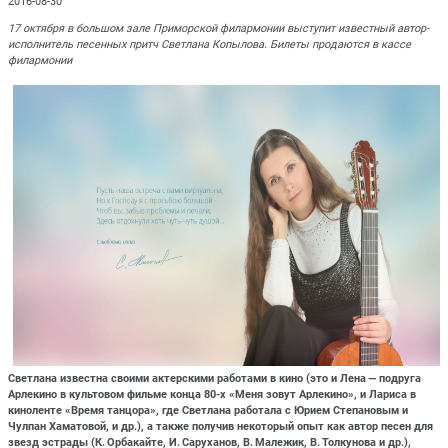
2016-08-30
17 октября в большом зале Приморской филармонии выступит известный автор-
исполнитель песенных притч Светлана Копылова. Билеты продаются в кассе
филармонии
Светлана известна своими актерскими работами в кино (это и Лена — подруга
Арлекино в культовом фильме конца 80-х «Меня зовут Арлекино», и Лариса в
киноленте «Время танцора», где Светлана работала с Юрием Степановым и
Чулпан Хаматовой, и др.), а также получив некоторый опыт как автор песен для
звезд эстрады (К. Орбакайте, И. Саруханов, В. Малежик, В. Толкунова и др.),