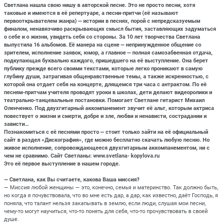
Светлана нашла свою нишу в авторской песне. Это не просто песни, хотя
таковые и имеются в её репертуаре, а песни-притчи (её называют
первооткрывателем жанра) — истории в песнях, порой с непредсказуемым
финалом, ненавязчиво раскрывающих смысл бытия, заставляющих задуматься
о себе и о жизни, увидеть себя со стороны. За 10 лет творчества Светлана
выпустила 16 альбомов. Её манера на сцене — непринужденное общение со
зрителем, исполнение заявок, юмор, а главное — полная самозабвенная отдача,
подкупающая буквально каждого, пришедшего на её выступление. Она берет
публику прежде всего своими текстами, которые легко проникают в самую
глубину души, затрагивая общенравственные темы, а также искренностью, с
которой она отдает себя на концерте, длящемся три часа с антрактом. По её
песням-притчам учителя проводят уроки в школах, дети делают видеоролики и
театрально-танцевальные постановки. Помогает Светлане гитарист Михаил
Оленченко. Под двухгитарный аккомпанемент звучит её альт, которым актриса
повествует о жизни и смерти, добре и зле, любви и ненависти, сострадании и
зависти…
Познакомиться с её песнями просто — стоит только зайти на её официальный
сайт в раздел «Дискография», где можно бесплатно скачать любую песню. Но
живое исполнение, сопровождающееся двухгитарным аккомпанементом, ни с
чем не сравнимо. Сайт Светланы: www.svetlana- kopylova.ru
Это её первое выступление в нашем городе.
— Светлана, как Вы считаете, какова Ваша миссия?
— Миссия любой женщины — это, конечно, семья и материнство. Так должно быть,
но когда я почувствовала, что во мне есть дар, а дар, как известно, даёт Господь, я
поняла, что талант нельзя закапывать в землю, если люди, слушая мои песни,
чему-то могут научиться, что-то понять для себя, что-то прочувствовать в своей
душе.