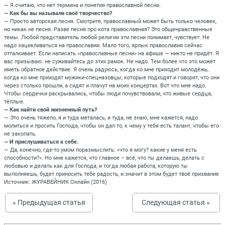
— Я считаю, что нет термина и понятия православной песни.
— Как бы вы называли своё творчество?
— Просто авторская песня. Смотрите, православный может быть только человек,
но никак не песня. Разве песня про кота православная? Это общенравственные
темы. Любой представитель любой религии эти песни понимает, чувствует. Не
надо зацикливаться на православии. Мало того, ярлык православия сейчас
отталкивает. Если написать «православные песни» на афише — никто не придёт. Я
вас призываю: не суживайтесь до этих рамок. Не надо. Тем более что это может
иметь обратное действие. Я очень радуюсь, когда ко мне приходит молодёжь,
когда ко мне приходят мужики-спецназовцы, которые подходят и говорят, что они
через столько прошли, а сидят и плачут на моих концертах. Вот что мне надо.
Чтобы сердечки раскрывались, чтобы люди почувствовали, что живые сердца,
тёплые.
— Как найти свой жизненный путь?
— Это очень тяжело, я и туда металась, и туда, не знаю, мне кажется, надо
молиться и просить Господа, чтобы он дал то, к чему у тебя есть талант, чтобы его
не закопать.
— И прислушиваться к себе.
— Да, конечно, где-то умом поразмыслить: «что я могу? какие у меня есть
способности?». Но мне кажется, что главное – всё, что ты делаешь, делать с
любовью и делать как для Господа, и тогда любая работа, которую ты
выполняешь, будет приносить тебе радость, и значит в этом будет твоё призвание
Источник: ЖУРАВЕЙНИК Онлайн (2016)
« Предыдущая статья
Следующая статья »