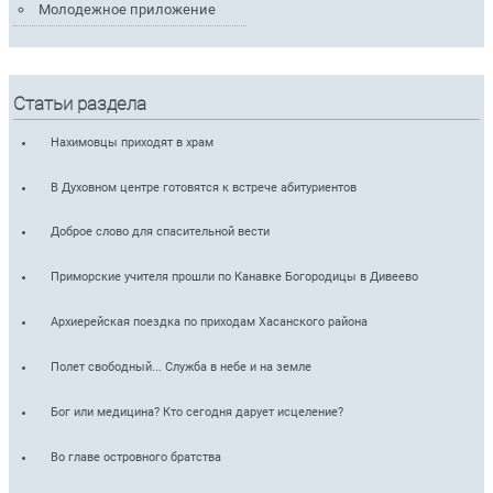
Молодежное приложение
Статьи раздела
Нахимовцы приходят в храм
В Духовном центре готовятся к встрече абитуриентов
Доброе слово для спасительной вести
Приморские учителя прошли по Канавке Богородицы в Дивеево
Архиерейская поездка по приходам Хасанского района
Полет свободный... Служба в небе и на земле
Бог или медицина? Кто сегодня дарует исцеление?
Во главе островного братства