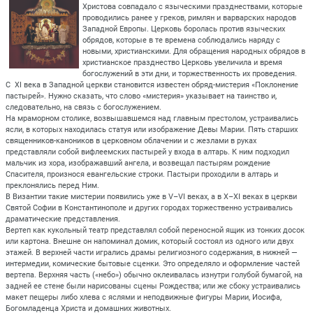
Христова совпадало с языческими празднествами, которые
проводились ранее у греков, римлян и варварских народов
Западной Европы. Церковь боролась против языческих
обрядов, которые в те времена соблюдались наряду с
новыми, христианскими. Для обращения народных обрядов в
христианское празднество Церковь увеличила и время
богослужений в эти дни, и торжественность их проведения.
С XI века в Западной церкви становится известен обряд-мистерия «Поклонение
пастырей». Нужно сказать, что слово «мистерия» указывает на таинство и,
следовательно, на связь с богослужением.
На мраморном столике, возвышавшемся над главным престолом, устраивались
ясли, в которых находилась статуя или изображение Девы Марии. Пять старших
священников-каноников в церковном облачении и с жезлами в руках
представляли собой вифлеемских пастырей у входа в алтарь. К ним подходил
мальчик из хора, изображавший ангела, и возвещал пастырям рождение
Спасителя, произнося евангельские строки. Пастыри проходили в алтарь и
преклонялись перед Ним.
В Византии такие мистерии появились уже в V–VI веках, а в X–XI веках в церкви
Святой Софии в Константинополе и других городах торжественно устраивались
драматические представления.
Вертеп как кукольный театр представлял собой переносной ящик из тонких досок
или картона. Внешне он напоминал домик, который состоял из одного или двух
этажей. В верхней части игрались драмы религиозного содержания, в нижней —
интермедии, комические бытовые сценки. Это определяло и оформление частей
вертепа. Верхняя часть («небо») обычно оклеивалась изнутри голубой бумагой, на
задней ее стене были нарисованы сцены Рождества; или же сбоку устраивались
макет пещеры либо хлева с яслями и неподвижные фигуры Марии, Иосифа,
Богомладенца Христа и домашних животных.