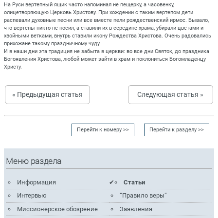
На Руси вертепный ящик часто напоминал не пещерку, а часовенку,
олицетворяющую Церковь Христову. При хождении с таким вертепом дети
распевали духовные песни или все вместе пели рождественский ирмос. Бывало,
что вертепы никто не носил, а ставили их в середине храма, убирали цветами и
хвойными ветками, внутрь ставили икону Рождества Христова. Очень радовались
прихожане такому праздничному чуду.
И в наши дни эта традиция не забыта в церкви: во все дни Святок, до праздника
Богоявления Христова, любой может зайти в храм и поклониться Богомладенцу
Христу.
« Предыдущая статья
Следующая статья »
Перейти к номеру >>
Перейти к разделу >>
Меню раздела
Информация
Статьи
Интервью
“Правило веры”
Миссионерское обозрение
Заявления