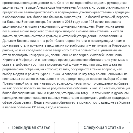
протяжении последних десяти лет. Хочется сегодня поблагодарить руководство
школы тех лет в лице Александра Алексеевича Алтухова, который откликнулся на
предложение взаимодействовать в возрождении духовно-нравственных традиций
в образовании. Тем более что близость монастыря — с богатой историей, первого
на Дальнем Востоке, который отметит в 2018 году свое 125-летие, позволяла
школьникам наглядно знакомиться с духовным наследием. Конечно, на детей
посещение монастырского храма производило сильное впечатление. Учителя
заметили, что знакомство с храмом, с историей утверждения Православия на
Дальнем Востоке влияет на ребят благотворно. Кстати, в последующем к нам в
монастырь стали приезжать школьники со всей округи — не только из Кировского
района, но и из соседнего Лесозаводского. Затем совместно с учителями мы
стали проводить конференции, посвященные наследию Учителей Словенских
Кирилла и Мефодия. А в настоящее время духовенство обители стало уже, можно
сказать, добрыми гостями в курортовской школе — нас приглашают даже на
родительские собрания, на которых, кстати, обсуждаются такие вопросы, как
выбор модуля в рамках курса ОРКСЭ. Я говорил на эту тему со священниками из
нескольких регионов, и, как выясняется, в ряде городов процент выбора «Основ
Православной культуры» невысок, возможно, из-за того, что священникам бывает
не так просто попасть на такие родительские собрания. У нас, к счастью, ситуация
более благоприятная. Лично я уверен, что причина тому — в том числе в духовном
наследии, которое позволяет нашему монастырю возрождать добрые традиции в
сфере образования. Ведь в истории обители есть монахи, пострадавшие за Христа
в первой половине XX века, в годы гонений.
« Предыдущая статья
Следующая статья »