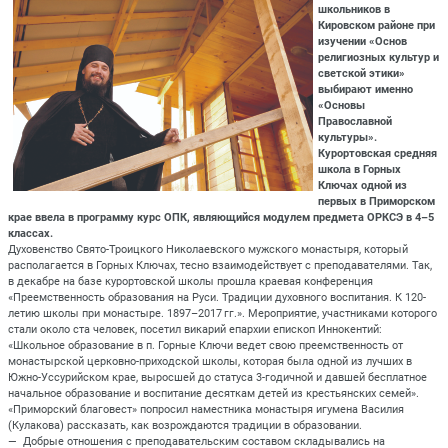
школьников в
Кировском районе при
изучении «Основ
религиозных культур и
светской этики»
выбирают именно
«Основы
Православной
культуры».
Курортовская средняя
школа в Горных
Ключах одной из
первых в Приморском
крае ввела в программу курс ОПК, являющийся модулем предмета ОРКСЭ в 4–5
классах.
Духовенство Свято-Троицкого Николаевского мужского монастыря, который
располагается в Горных Ключах, тесно взаимодействует с преподавателями. Так,
в декабре на базе курортовской школы прошла краевая конференция
«Преемственность образования на Руси. Традиции духовного воспитания. К 120-
летию школы при монастыре. 1897–2017 гг.». Мероприятие, участниками которого
стали около ста человек, посетил викарий епархии епископ Иннокентий:
«Школьное образование в п. Горные Ключи ведет свою преемственность от
монастырской церковно-приходской школы, которая была одной из лучших в
Южно-Уссурийском крае, выросшей до статуса 3-годичной и давшей бесплатное
начальное образование и воспитание десяткам детей из крестьянских семей».
«Приморский благовест» попросил наместника монастыря игумена Василия
(Кулакова) рассказать, как возрождаются традиции в образовании.
— Добрые отношения с преподавательским составом складывались на