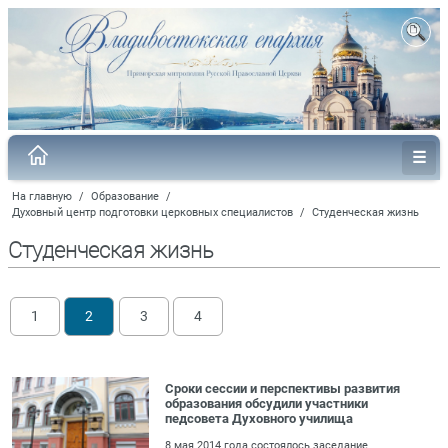
На главную
/
Образование
/
Духовный центр подготовки церковных специалистов
/
Студенческая жизнь
Студенческая жизнь
1
2
3
4
Сроки сессии и перспективы развития
образования обсудили участники
педсовета Духовного училища
8 мая 2014 года состоялось заседание