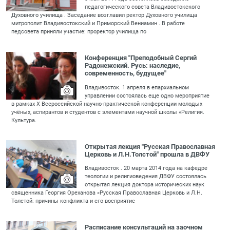
педагогического совета Владивостокского
Духовного училища . Заседание возглавил ректор Духовного училища
митрополит Владивостокский и Приморский Вениамин . В работе
педсовета приняли участие: проректор училища по
Конференция "Преподобный Сергий
Радонежский. Русь: наследие,
современность, будущее"
Владивосток. 1 апреля в епархиальном
управлении состоялась еще одно мероприятие
в рамках X Всероссийской научно-практической конференции молодых
учёных, аспирантов и студентов с элементами научной школы «Религия.
Культура.
Открытая лекция "Русская Православная
Церковь и Л.Н.Толстой" прошла в ДВФУ
Владивосток . 20 марта 2014 года на кафедре
теологии и религиоведения ДВФУ состоялась
открытая лекция доктора исторических наук
священника Георгия Ореханова «Русская Православная Церковь и Л.Н.
Толстой: причины конфликта и его восприятие
Расписание консультаций на заочном