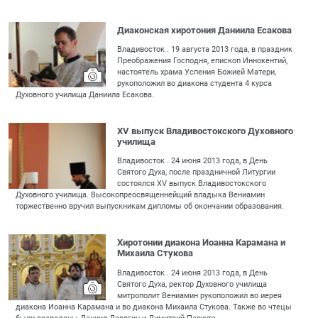
Диаконская хиротония Даниила Есакова
Владивосток . 19 августа 2013 года, в праздник
Преображения Господня, епископ Иннокентий,
настоятель храма Успения Божией Матери,
рукоположил во диакона студента 4 курса
Духовного училища Даниила Есакова.
XV выпуск Владивостокского Духовного
училища
Владивосток . 24 июня 2013 года, в День
Святого Духа, после праздничной Литургии
состоялся XV выпуск Владивостокского
Духовного училища. Высокопреосвященнейщий владыка Вениамин
торжественно вручил выпускникам дипломы об окончании образования.
Хиротонии диакона Иоанна Карамана и
Михаила Стукова
Владивосток . 24 июня 2013 года, в День
Святого Духа, ректор Духовного училища
митрополит Вениамин рукоположил во иерея
диакона Иоанна Карамана и во диакона Михаила Стукова. Также во чтецы