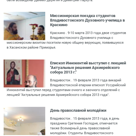
были возведены Даниил Дерягин и Димитрий Пархута.
Миссионерская поездка студентов
Владивостокского Духовного училища в
Краскино
Краскино . 9-10 марта 2013 года двое студентов
Владивостокского Духовного училища с
миссионерским визитом посетили новую общину верующих, появившуюся
в Хасанском районе Приморья.
Епископ Иннокентий выступил с лекцией
"Актуальные решения Архиерейского
собора 2013 г."
Владивосток . 19 февраля 2013 года викарий
Владивостокской епархии епископ Уссурийский
Иннокентий выступил перед студентами очного и заочного отделений с
лекцией "Актуальные решения Архиерейского собора 2013 года".
День православной молодёжи
Владивосток . 15 февраля 2013 года, в день
праздника Сретения Господня, отмечается
также Всемирный день православной
молодёжи. Студенты Владивостокского