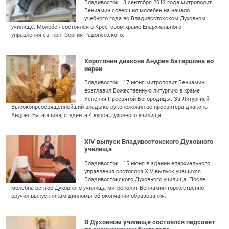
Владивосток . 3 сентября 2012 года митрополит
Вениамин совершил молебен на начало
учебного года во Владивостокском Духовном
училище. Молебен состоялся в Крестовом храме Епархиального
управления св. прп. Сергия Радонежского.
Хиротония диакона Андрея Батаршина во
иереи
Владивосток . 17 июня митрополит Вениамин
возглавил Божественную литургию в храме
Успения Пресвятой Богородицы. За Литургией
Высокопреосвященнейший владыка рукоположил во пресвитера диакона
Андрея Батаршина, студента 4 курса Духовного училища.
XIV выпуск Владивостокского Духовного
училища
Владивосток . 15 июня в здании епархиального
управления состоялся XIV выпуск учащихся
Владивостокского Духовного училища. После
молебна ректор Духовного училища митрополит Вениамин торжественно
вручил выпускникам дипломы об окончании образования.
В Духовном училище состоялся педсовет