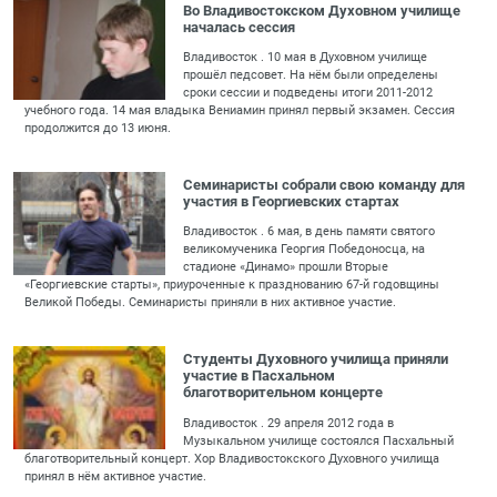
Во Владивостокском Духовном училище
началась сессия
Владивосток . 10 мая в Духовном училище
прошёл педсовет. На нём были определены
сроки сессии и подведены итоги 2011-2012
учебного года. 14 мая владыка Вениамин принял первый экзамен. Сессия
продолжится до 13 июня.
Семинаристы собрали свою команду для
участия в Георгиевских стартах
Владивосток . 6 мая, в день памяти святого
великомученика Георгия Победоносца, на
стадионе «Динамо» прошли Вторые
«Георгиевские старты», приуроченные к празднованию 67-й годовщины
Великой Победы. Семинаристы приняли в них активное участие.
Студенты Духовного училища приняли
участие в Пасхальном
благотворительном концерте
Владивосток . 29 апреля 2012 года в
Музыкальном училище состоялся Пасхальный
благотворительный концерт. Хор Владивостокского Духовного училища
принял в нём активное участие.