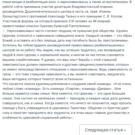
помогающих в реабилитации алко- и наркозависимым, а также их воспитанники. В
работе слёта принимала участие делегация Владивостокской епархии:
руководитель Душепопечительского центра в честь св. прав. Иоанна
Кронштадтского протоиерей Александр Талько и его помощник С. В. Козлов.
Участников форума, на который приехали 218 человек из 48 епархий,
приветствовал епископ Орехово-Зуевский Пантелеимон:
— Наркозависимых часто считают людьми, не нужными для общества. Однако
Церковь относится к зависимым совершенно иначе. Каждый человек — это образ
Божий, и оставить его без помощи, дать ему погибнуть было бы преступлением».
Хотелось бы поблагодарить руководителей православных реабилитационных
центров за их работу. Мы видим, как вы успешно трудитесь, как возвращаете
людей в лоно Церкви, к нормальной жизни, и многие из них потом становятся
вашими соработниками. Я думаю, что ваш опыт борьбы с этой страшной
зависимостью должен перениматься и другими священнослужителями, которые
не имеют непосредственного отношения к наркозависимым. Ведь зависимость от
греха — это тоже страшная зависимость, и вы можете советовать, предлагать
ваши методики, которые помогут всем остальным».
Что касается поиска единомышленников и создания своей команды. «Я не очень
люблю слово «команда». Есть команда «Спартак», команда «Динамо»… Мне
больше нравится слово семья. Мне кажется, что Церковь — это одна большая
семья. Она состоит из маленьких семей — приходов, и каждое наше дело должно
совершаться, как в семье. Когда кажется, что ничего не получается, надо просить
помощи у Бога, утверждаться в церковных Таинствах. Общение со Христом дает
силу и помогает преодолеть все трудности, и в этом наше главное достоинство и
особенность церковной социальной работы».
Следующая статья »