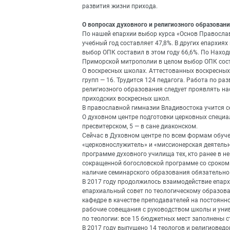
развития жизни прихода.
О вопросах духовного и религиозного образован
По нашей епархии выбор курса «Основ Православ
учебный год составляет 47,8%. В других епархия
выбор ОПК составил в этом году 66,6%. По Наход
Приморской митрополии в целом выбор ОПК соста
О воскресных школах. Аттестованных воскресных
групп — 16. Трудится 124 педагога. Работа по р
религиозного образования следует проявлять на
приходских воскресных школ.
В православной гимназии Владивостока учится се
О духовном центре подготовки церковных специали
пресвитерском, 5 — в сане диаконском.
Сейчас в Духовном центре по всем формам обуче
«церковнослужитель» и «миссионерская деятельн
программе духовного училища тех, кто ранее в н
сокращенной богословской программе со сроком
наличие семинарского образования обязательно
В 2017 году продолжилось взаимодействие епарх
епархиальный совет по теологическому образова
кафедре в качестве преподавателей на постоянн
рабочие совещания с руководством школы и унив
по теологии: все 15 бюджетных мест заполнены с
В 2017 году выпущено 14 теологов и религиоведо