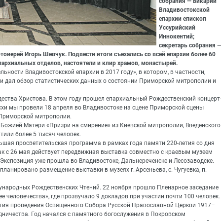
собрания — викарий
Владивостокской
епархии епископ
Уссурийский
Иннокентий;
секретарь собрания 
оиерей Игорь Шевчук. Подвести итоги съехались со всей епархии более 60
пархиальных отделов, настоятели и клир храмов, монастырей.
ьности Владивостокской епархии в 2017 году», в котором, в частности,
и дал обзор статистических данных о состоянии Приморской митрополии и
ества Христова. В этом году прошел епархиальный Рождественский концерт
схи мы провели 18 апреля во Владивостоке на сцене Приморской сцены
 Приморской митрополии.
 Божией Матери «Призри на смирение» из Киевской митрополии, Введенского
тили более 5 тысяч человек.
льшая просветительская программа в рамках года памяти 220-летия со дня
к с 26 мая действует передвижная выставка совместно с краевым музеем
. Экспозиция уже прошла во Владивостоке, Дальнереченске и Лесозаводске.
апланировано размещение выставки в музеях г. Арсеньева, с. Чугуевка, п.
ународных Рождественских Чтений. 22 ноября прошло Пленарное заседание
 человечества», где прозвучало 9 докладов при участии почти 100 человек.
тия проведения Освященного Собора Русской Православной Церкви 1917–
едничества. Год начался с памятного богослужения в Покровском