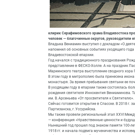
клирик Серафимовского храма Владивостока прот
человек — благочинные округов, руководители е
Владыка Вениамин выступил с докладом «О деятел
напомнил об основных событиях уходящего года 
Владивостокской епархии.
Год начался с традиционного празднования Рожд
представление в ФЕСКО-Холле. А на праздник Па
Мариинского театра выступление сводного хора
В этом году в митрополию была принесена икона
монастыря. За время пребывания святыни ее поч
В уходящем году в епархии также состоялась бо
рождения святителя Иннокентия Вениаминова. Та
им. В. Арсеньева «От просветителя к Святителю»
Сейчас готовится открытие в Спасске. В 2018 г. з
Партизанска, г. Уссурийска.
Мы также провели региональный этап XXVI Межд
— конференция «Нравственные ценности и будущее
Нынешний год прошел под знаком памяти 100-ле
1918 гг. и начала подвига мученичества и испов