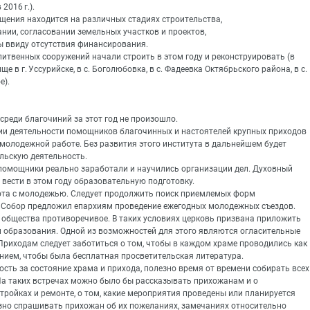
2016 г.).
мещения находится на различных стадиях строительства,
вании, согласовании земельных участков и проектов,
ны ввиду отсутствия финансирования.
молитвенных сооружений начали строить в этом году и реконструировать (в
е в г. Уссурийске, в с. Боголюбовка, в с. Фадеевка Октябрьского района, в с.
е).
среди благочиний за этот год не произошло.
ции деятельности помощников благочинных и настоятелей крупных приходов
 молодежной работе. Без развития этого института в дальнейшем будет
льскую деятельность.
 помощники реально заработали и научились организации дел. Духовный
вести в этом году образовательную подготовку.
ота с молодежью. Следует продолжить поиск приемлемых форм
 Собор предложил епархиям проведение ежегодных молодежных съездов.
 общества противоречивое. В таких условиях церковь призвана приложить
 образования. Одной из возможностей для этого являются огласительные
Приходам следует заботиться о том, чтобы в каждом храме проводились как
ием, чтобы была бесплатная просветительская литература.
сть за состояние храма и прихода, полезно время от времени собирать всех
На таких встречах можно было бы рассказывать прихожанам и о
стройках и ремонте, о том, какие мероприятия проведены или планируется
лезно спрашивать прихожан об их пожеланиях, замечаниях относительно