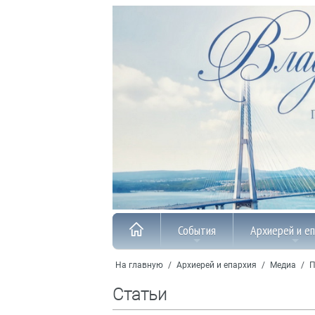
События
Архиерей и е
На главную
/
Архиерей и епархия
/
Медиа
/
П
Статьи