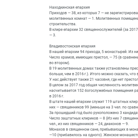
Находкинская епархия
Приходов — 38, из которых 7 — не зарегистриров
молитвенных комнат — 1. Молитвенных помещени
строительства.
В клире епархии 32 священнослужителей (за 201
— 3.
Владивостокская епархия
В нашей епархии 94 прихода, 5 монастырей. Из н
Число храмов, имеющих престол, — 75 (в сравнени
во втором).
В 19 молитвенных домах также установлены прес
больше, чем в 2016 г.). Итого можно сказать, чт
У нас действует также 21 часовня, где нет прест
В целом за 2017 год общая численность молитве
насчитывается 152 богослужебных помещения разн
в 2016 г.
В штате нашей епархии служит 119 штатных клир
них — священников 99 (меньше на 3 чел. по сравне
За прошедший год было рукоположено 3 кандидата
Число заштатных клириков — 8 (Из них 7 священн
чел., из них священников — 24, диаконов — 9.
Монахов в священном сане, пребывающих в мона
—10 (прибавилось на одного). Женское монашест