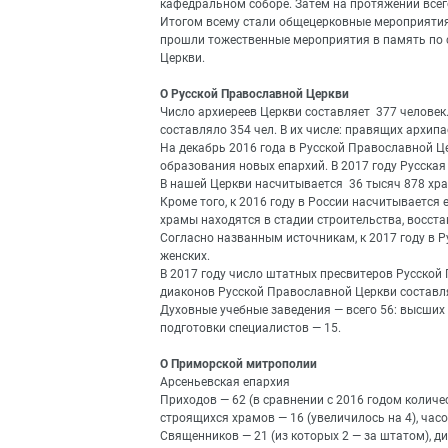
кафедральном соборе. Затем на протяжении всег
Итогом всему стали общецерковные мероприятия 
прошли тожественные мероприятия в память по 
Церкви.
О Русской Православной Церкви
Число архиереев Церкви составляет 377 человек.
составляло 354 чел. В их числе: правящих архипа
На декабрь 2016 года в Русской Православной Ц
образования новых епархий. В 2017 году Русска
В нашей Церкви насчитывается 36 тысяч 878 хра
Кроме того, к 2016 году в России насчитывается 
храмы находятся в стадии строительства, восст
Согласно названным источникам, к 2017 году в 
женских.
В 2017 году число штатных пресвитеров Русской
диаконов Русской Православной Церкви составля
Духовные учебные заведения — всего 56: высших 
подготовки специалистов — 15.
О Приморской митрополии
Арсеньевская епархия
Приходов — 62 (в сравнении с 2016 годом количе
строящихся храмов — 16 (увеличилось на 4), часо
Священников — 21 (из которых 2 — за штатом), д