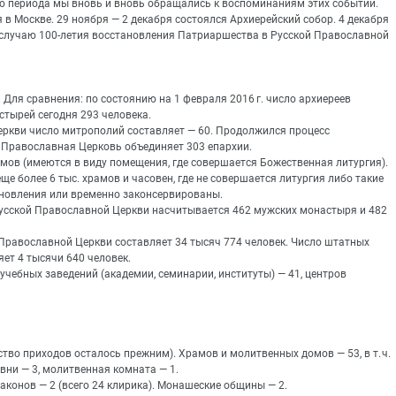
о периода мы вновь и вновь обращались к воспоминаниям этих событий.
в Москве. 29 ноября — 2 декабря состоялся Архиерейский собор. 4 декабря
случаю 100-летия восстановления Патриаршества в Русской Православной
 Для сравнения: по состоянию на 1 февраля 2016 г. число архиереев
стырей сегодня 293 человека.
еркви число митрополий составляет — 60. Продолжился процесс
я Православная Церковь объединяет 303 епархии.
мов (имеются в виду помещения, где совершается Божественная литургия).
еще более 6 тыс. храмов и часовен, где не совершается литургия либо такие
ановления или временно законсервированы.
Русской Православной Церкви насчитывается 462 мужских монастыря и 482
 Православной Церкви составляет 34 тысяч 774 человек. Число штатных
ет 4 тысячи 640 человек.
учебных заведений (академии, семинарии, институты) — 41, центров
ство приходов осталось прежним). Храмов и молитвенных домов — 53, в т. ч.
вни — 3, молитвенная комната — 1.
иаконов — 2 (всего 24 клирика). Монашеские общины — 2.