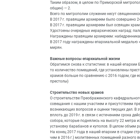
Таким образом, в целом по Приморской митропол
общин) — 2.
Всего по митрополии служение несут священников
В 2017 г. правящим архиереем было совершено 2
В 2017 г. правящим архиереем был освящен храм 
Удостоены очередных иерархических наград: палиц
Награждены правящим архиереем: набедренниками
В 2017 году награждены епархиальной медалью «З
мирян.
Важные вопросы епархиальной жизни
Обратимся снова к статистике: в нашей епархии 
то количество помещений, где установлены прест
храмов больше по сравнению с 2016 годом, где е
престолы)
Cтроительство новых храмов
О строительстве Преображенского кафедрального
совещания с нашим участием и присутствием пр
возникающих вопросов и оценки текущих дел. В 
вплоть до 2019 г. в связи с истечением срока д
собора, которые поднялись на высоту 22 метра 
установку барабанов и куполов. В целом объем р
На конец 2017 года в нашей епархии в стадии ст
чем в 2016 г.) молитвенных помещений разного вид