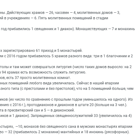
аны. Действующих храмов — 26, часовен — 4, молитвенных домов — 3,
й в учреждениях — 6. Пять молитвенных помещений в стадии
7 год прибавились 1 священник и 1 диакон). Монашествующих — 7 и монахинь
их зарегистрировано 61 приход и 5 монастырей.
и с 2016 годом прибавилось 5 храмов разного вида: три в 1 благочинии и 2
толы и там может совершаться литургия (число таких домов выросло: на 2
о в 94 храмах есть возможность служить литургию.
олов, есть 37 просто молитвенных комнат.
нных помещений любого вида увеличилась. Сейчас в нашей епархии
ого типа (с престолами и без престолов), что на 5 помещений больше, чем
иков (их число по сравнению с прошлым годом уменьшилось на одного). Из
нию с 2016 г.), протодиаконов и диаконов в штате 20 (больше на 3 чел.).
 в пресвитерский сан и 5 — в диаконский.
иков и 1 диакон). Запрещенных священнослужителей 33 (увеличилось на 4)
стырях, —10, монахов без священного сана в мужских монастырях епархии
во — 32 (прибавилось 2 монахини) мантийных и 18 инокинь (рясофорных).