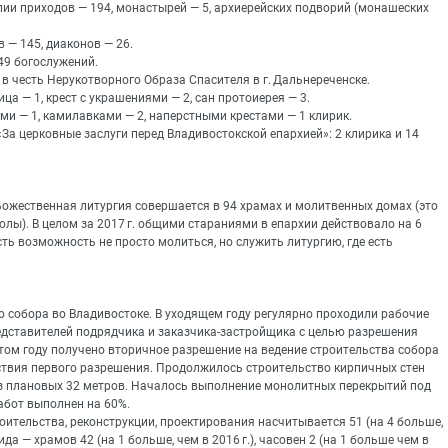
ии приходов — 194, монастырей — 5, архиерейских подворий (монашеских
 — 145, диаконов — 26.
49 богослужений.
в честь Нерукотворного Образа Спасителя в г. Дальнереченске.
а — 1, крест с украшениями — 2, сан протоиерея — 3.
 — 1, камилавками — 2, наперстными крестами — 1 клирик.
а церковные заслуги перед Владивостокской епархией»: 2 клирика и 14
Божественная литургия совершается в 94 храмах и молитвенных домах (это
олы). В целом за 2017 г. общими стараниями в епархии действовало на 6
сть возможность не просто молиться, но служить литургию, где есть
 собора во Владивостоке. В уходящем году регулярно проходили рабочие
едставителей подрядчика и заказчика-застройщика с целью разрешения
этом году получено вторичное разрешение на ведение строительства собора
ействия первого разрешения. Продолжилось строительство кирпичных стен
из плановых 32 метров. Началось выполнение монолитных перекрытий под
абот выполнен на 60%.
роительства, реконструкции, проектирования насчитывается 51 (на 4 больше,
а — храмов 42 (на 1 больше, чем в 2016 г.), часовен 2 (на 1 больше чем в