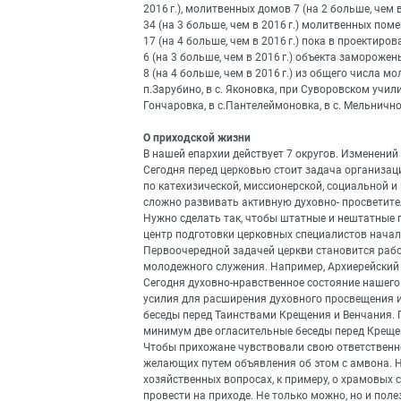
2016 г.), молитвенных домов 7 (на 2 больше, чем в 
34 (на 3 больше, чем в 2016 г.) молитвенных по
17 (на 4 больше, чем в 2016 г.) пока в проектиро
6 (на 3 больше, чем в 2016 г.) объекта замороже
8 (на 4 больше, чем в 2016 г.) из общего числа 
п.Зарубино, в с. Яконовка, при Суворовском училищ
Гончаровка, в с.Пантелеймоновка, в с. Мельнично
О приходской жизни
В нашей епархии действует 7 округов. Изменений 
Сегодня перед церковью стоит задача организа
по катехизической, миссионерской, социальной и
сложно развивать активную духовно- просветите
Нужно сделать так, чтобы штатные и нештатные
центр подготовки церковных специалистов начал 
Первоочередной задачей церкви становится раб
молодежного служения. Например, Архиерейский
Сегодня духовно-нравственное состояние нашего
усилия для расширения духовного просвещения и
беседы перед Таинствами Крещения и Венчания. 
минимум две огласительные беседы перед Крещен
Чтобы прихожане чувствовали свою ответственно
желающих путем объявления об этом с амвона. 
хозяйственных вопросах, к примеру, о храмовых 
провести на приходе. Не только можно, но и по