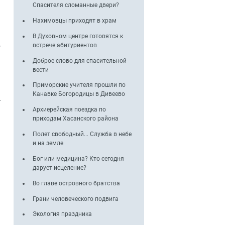
Спасителя сломанные двери?
Нахимовцы приходят в храм
В Духовном центре готовятся к
встрече абитуриентов
—
Доброе слово для спасительной
вести
Приморские учителя прошли по
Канавке Богородицы в Дивеево
-
Архиерейская поездка по
приходам Хасанского района
Полет свободный... Служба в небе
и на земле
Бог или медицина? Кто сегодня
дарует исцеление?
Во главе островного братства
Грани человеческого подвига
Экология праздника