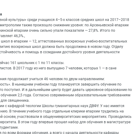
ия
ной культуры» среди учащихся 4–5-х классов средних школ на 2017–2018
х митрополии также произошло снижение уровня: по Арсеньевской епархии
кинской епархии очень сильно упали показатели — 27,8%. Итого по
вляет 46,3%.,
 школ в епархии — 12, аттестованных воскресных учебно-воспитательных
азвитию воскресных школ должна быть продолжена в новом году. Отделу
стойчивость и помощь в созидании достойного уровня деятельности
йчас 161 школьник с 1 по 11 классы.
стов. В 2017 году из него выпущено 7 человек, которых 1 — в сане
ния продолжает учиться 46 человек по двум направлениям:
ость». В нынешнем учебном году планируется завершить обучение по
его поступил. И в дальнейшем центр будет давать церковное образование по
 обучения 2,5 года. Согласно современным образовательным требованиям
 для священника.
ии с кафедрой теологии Школы гуманитарных наук ДВФУ. У нас имеется
нию. В течение учебного года отдельные клирики епархии трудились на
ой основе, участвовали в общеуниверситетских мероприятиях. Проводились
ерситета. В этом году впервые прошел набор для обучения в магистратуре
тудентами.
в по всем формам обучения, а всего с начала деятельности кафедры