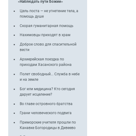
«Наблюдать пути Божии»
и
Цель поста — не угнетение тела, а
помощь душе
Скорая гуманитарная помощь
Нахимовцы приходят в храм
Доброе слово для спасительной
вести
Архиерейская поездка по
приходам Хасанского района
Полет свободный... Служба в небе
и на земле
Бог или медицина? Кто сегодня
й
дарует исцеление?
Во главе островного братства
Грани человеческого подвига
ь
Приморские учителя прошли по
Канавке Богородицы в Дивеево