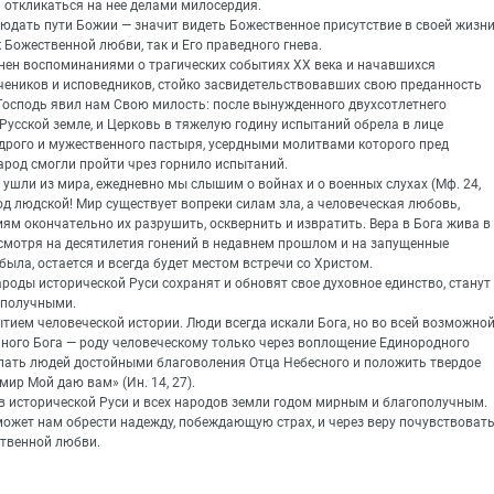
 откликаться на нее делами милосердия.
людать пути Божии — значит видеть Божественное присутствие в своей жизн
 Божественной любви, так и Его праведного гнева.
нен воспоминаниями о трагических событиях ХХ века и начавшихся
чеников и исповедников, стойко засвидетельствовавших свою преданность
 Господь явил нам Свою милость: после вынужденного двухсотлетнего
усской земле, и Церковь в тяжелую годину испытаний обрела в лице
удрого и мужественного пастыря, усердными молитвами которого пред
род смогли пройти чрез горнило испытаний.
ушли из мира, ежедневно мы слышим о войнах и о военных слухах (Мф. 24,
од людской! Мир существует вопреки силам зла, а человеческая любовь,
ям окончательно их разрушить, осквернить и извратить. Вера в Бога жива в
смотря на десятилетия гонений в недавнем прошлом и на запущенные
ыла, остается и всегда будет местом встречи со Христом.
ароды исторической Руси сохранят и обновят свое духовное единство, станут
ополучными.
ием человеческой истории. Люди всегда искали Бога, но во всей возможно
иного Бога — роду человеческому только через воплощение Единородного
елать людей достойными благоволения Отца Небесного и положить твердое
ир Мой даю вам» (Ин. 14, 27).
ов исторической Руси и всех народов земли годом мирным и благополучным.
ожет нам обрести надежду, побеждающую страх, и через веру почувствоват
твенной любви.