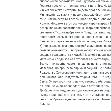
способности переживать боль другого человека и
Господь требует от нас наблюдать пути Его. Наб
и в человеческой истории: видеть проявления как
Минувший год в жизни нашего народа был напол
гонениях на веру. Мы вспоминали подвиг новому
Христу. Но даже в это грозное для страны время
перерыва было восстановлено Патриаршество в Р
святителя Тихона, избранного Предстоятелем, м
престолом Всевышнего Творца наша Церковь и на
Сейчас мы переживаем особый период: скорби не 
6). Но сколько же любви Божией изливается на р
семейные ценности — вопреки невероятным усили
сердцах большинства людей. А Церковь наша, не
механизмы подрыва ее авторитета в настоящем, б
Верим, что, пройдя через нынешние испытания, н
материально процветающими и социально благ
Рождество Христово является центральным событ
для нас полноте Создатель открыл Себя — Триед
Сына. Он приходит на грешную землю, дабы сод
основание мира, заповедав: «Мир оставляю вам, м
Да будет этот год для народа нашего, для народ
Пусть родившийся в Вифлееме Богомладенец пом
силу преображающей человеческую жизнь Божес
Аминь.