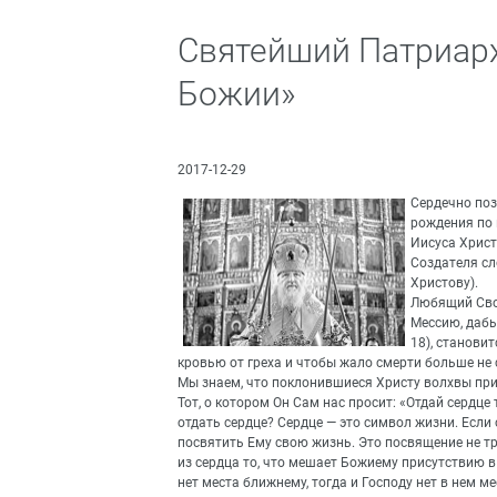
Святейший Патриарх
Божии»
2017-12-29
Сердечно поз
рождения по 
Иисуса Христ
Создателя сл
Христову).
Любящий Сво
Мессию, дабы
18), станови
кровью от греха и чтобы жало смерти больше не
Мы знаем, что поклонившиеся Христу волхвы пр
Тот, о котором Он Сам нас просит: «Отдай сердце 
отдать сердце? Сердце — это символ жизни. Если 
посвятить Ему свою жизнь. Это посвящение не тре
из сердца то, что мешает Божиему присутствию в
нет места ближнему, тогда и Господу нет в нем м