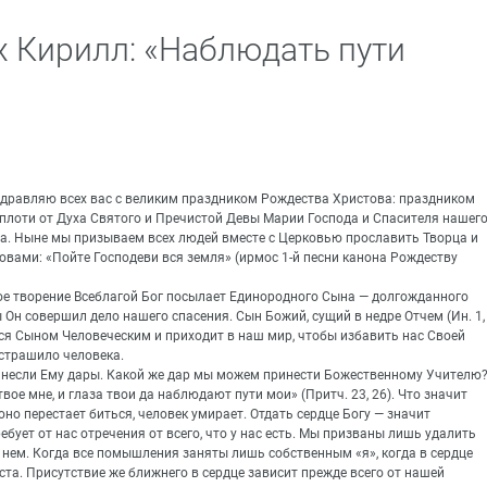
 Кирилл: «Наблюдать пути
дравляю всех вас с великим праздником Рождества Христова: праздником
плоти от Духа Святого и Пречистой Девы Марии Господа и Спасителя нашег
а. Ныне мы призываем всех людей вместе с Церковью прославить Творца и
овами: «Пойте Господеви вся земля» (ирмос 1-й песни канона Рождеству
е творение Всеблагой Бог посылает Единородного Сына — долгожданного
 Он совершил дело нашего спасения. Сын Божий, сущий в недре Отчем (Ин. 1,
тся Сыном Человеческим и приходит в наш мир, чтобы избавить нас Своей
 страшило человека.
инесли Ему дары. Какой же дар мы можем принести Божественному Учителю
твое мне, и глаза твои да наблюдают пути мои» (Притч. 23, 26). Что значит
оно перестает биться, человек умирает. Отдать сердце Богу — значит
бует от нас отречения от всего, что у нас есть. Мы призваны лишь удалить
 нем. Когда все помышления заняты лишь собственным «я», когда в сердце
еста. Присутствие же ближнего в сердце зависит прежде всего от нашей