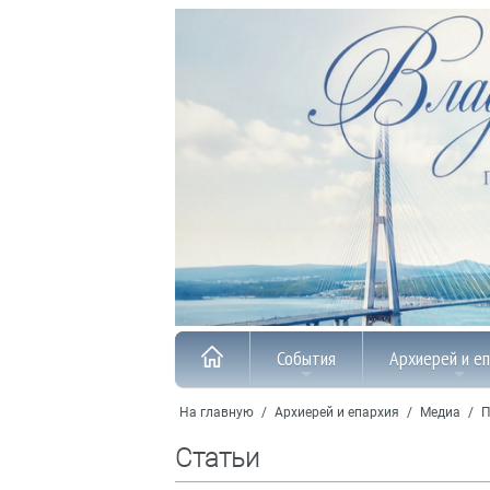
События
Архиерей и е
На главную
/
Архиерей и епархия
/
Медиа
/
П
Статьи