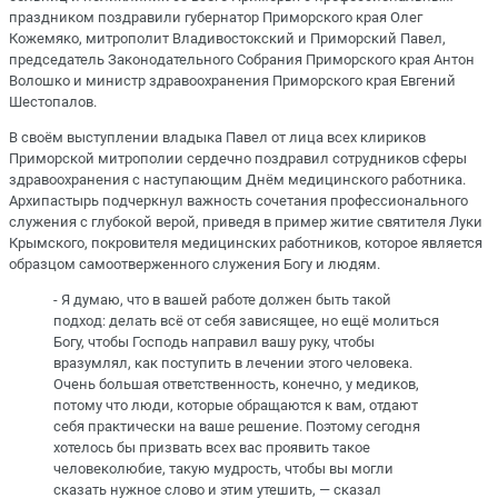
праздником поздравили губернатор Приморского края Олег
Кожемяко, митрополит Владивостокский и Приморский Павел,
председатель Законодательного Собрания Приморского края Антон
Волошко и министр здравоохранения Приморского края Евгений
Шестопалов.
В своём выступлении владыка Павел от лица всех клириков
Приморской митрополии сердечно поздравил сотрудников сферы
здравоохранения с наступающим Днём медицинского работника.
Архипастырь подчеркнул важность сочетания профессионального
служения с глубокой верой, приведя в пример житие святителя Луки
Крымского, покровителя медицинских работников, которое является
образцом самоотверженного служения Богу и людям.
- Я думаю, что в вашей работе должен быть такой
подход: делать всё от себя зависящее, но ещё молиться
Богу, чтобы Господь направил вашу руку, чтобы
вразумлял, как поступить в лечении этого человека.
Очень большая ответственность, конечно, у медиков,
потому что люди, которые обращаются к вам, отдают
себя практически на ваше решение. Поэтому сегодня
хотелось бы призвать всех вас проявить такое
человеколюбие, такую мудрость, чтобы вы могли
сказать нужное слово и этим утешить, — сказал