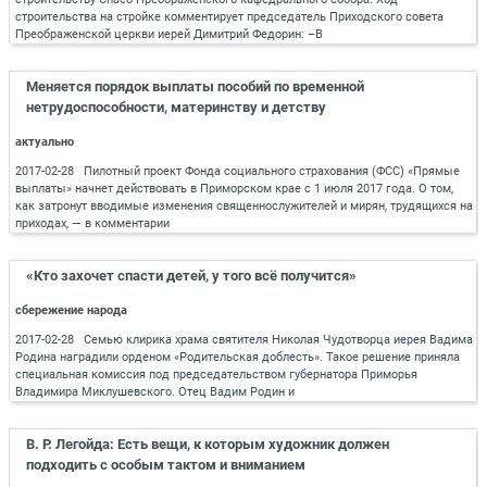
строительства на стройке комментирует председатель Приходского совета
Преображенской церкви иерей Димитрий Федорин: –В
Меняется порядок выплаты пособий по временной
нетрудоспособности, материнству и детству
актуально
2017-02-28 Пилотный проект Фонда социального страхования (ФСС) «Прямые
выплаты» начнет действовать в Приморском крае с 1 июля 2017 года. О том,
как затронут вводимые изменения священнослужителей и мирян, трудящихся на
приходах, — в комментарии
«Кто захочет спасти детей, у того всё получится»
сбережение народа
2017-02-28 Семью клирика храма святителя Николая Чудотворца иерея Вадима
Родина наградили орденом «Родительская доблесть». Такое решение приняла
специальная комиссия под председательством губернатора Приморья
Владимира Миклушевского. Отец Вадим Родин и
В. Р. Легойда: Есть вещи, к которым художник должен
подходить с особым тактом и вниманием