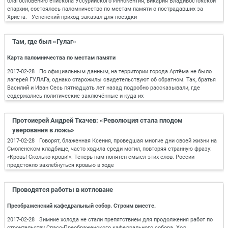
благословению епископа Уссурийского Иннокентия, викария Владивостокской
епархии, состоялось паломничество по местам памяти о пострадавших за
Христа. Успенский приход заказал для поездки
Там, где был «Гулаг»
Карта паломничества по местам памяти
2017-02-28 По официальным данным, на территории города Артёма не было
лагерей ГУЛАГа, однако старожилы свидетельствуют об обратном. Так, братья
Василий и Иван Сесь пятнадцать лет назад подробно рассказывали, где
содержались политические заключённые и куда их
Протоиерей Андрей Ткачев: «Революция стала плодом
уверования в ложь»
2017-02-28 Говорят, блаженная Ксения, проведшая многие дни своей жизни на
Смоленском кладбище, часто ходила среди могил, повторяя странную фразу:
«Кровь! Сколько крови!». Теперь нам понятен смысл этих слов. России
предстояло захлебнуться кровью в ходе
Проводятся работы в котловане
Преображенский кафедральный собор. Строим вместе.
2017-02-28 Зимние холода не стали препятствием для продолжения работ по
строительству Спасо-Преображенского кафедрального собора. Ход