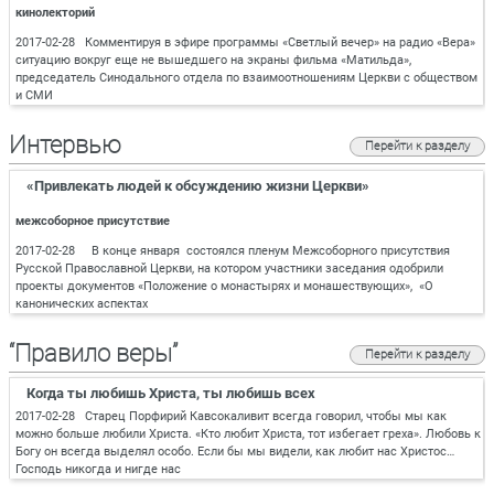
кинолекторий
2017-02-28 Комментируя в эфире программы «Светлый вечер» на радио «Вера»
ситуацию вокруг еще не вышедшего на экраны фильма «Матильда»,
председатель Синодального отдела по взаимоотношениям Церкви с обществом
и СМИ
Интервью
Перейти к разделу
«Привлекать людей к обсуждению жизни Церкви»
межсоборное присутствие
2017-02-28 В конце января состоялся пленум Межсоборного присутствия
Русской Православной Церкви, на котором участники заседания одобрили
проекты документов «Положение о монастырях и монашествующих», «О
канонических аспектах
“Правило веры”
Перейти к разделу
Когда ты любишь Христа, ты любишь всех
2017-02-28 Старец Порфирий Кавсокаливит всегда говорил, чтобы мы как
можно больше любили Христа. «Кто любит Христа, тот избегает греха». Любовь к
Богу он всегда выделял особо. Если бы мы видели, как любит нас Христос…
Господь никогда и нигде нас