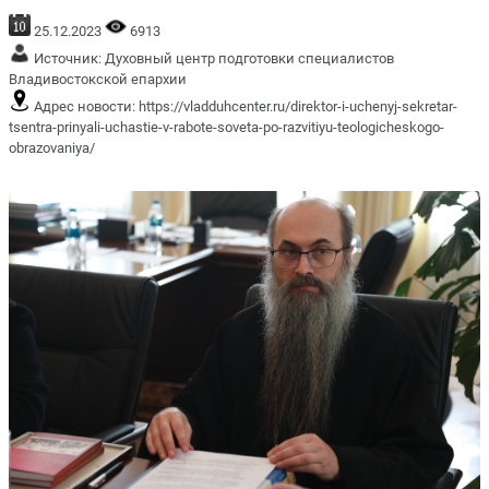
25.12.2023
6913
Источник:
Духовный центр подготовки специалистов
Владивостокской епархии
Адрес новости:
https://vladduhcenter.ru/direktor-i-uchenyj-sekretar-
tsentra-prinyali-uchastie-v-rabote-soveta-po-razvitiyu-teologicheskogo-
obrazovaniya/